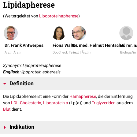
Lipidapherese
(Weitergeleitet von
Lipoproteinapherese
)
Dr. Frank Antwerpes
Fiona Walter
Dr. med. Helmut Hentschel
Dr. rer.
Arzt | Ärztin
DocCheck Team
Arzt | Ärztin
Biologe/in
Synonym: Lipoproteinapherese
Englisch
: lipoprotein apheresis
Definition
Die Lipidapherese ist eine Form der
Hämapherese
, die der Entfernung
von
LDL-Cholesterin
,
Lipoprotein a
(Lp(a)) und
Triglyzeriden
aus dem
Blut
dient.
Indikation
Die Lipidapherese wird überwiegend bei schweren