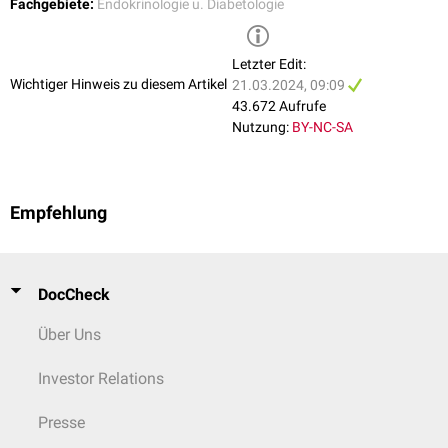
Fachgebiete:
Endokrinologie u. Diabetologie
Hämoperfusionsverfahren
Bei den Hämoperfusions- oder Vollblutverfahren werden die Lipide mit
Hilfe adsorbierender Substanzen, die sich in granulierter Form in einer
Letzter Edit:
Adsorberpatrone befinden, aus dem Blut entfernt. Dabei muss eine
Wichtiger Hinweis zu diesem Artikel
21.03.2024, 09:09
ausreichende Austauschfläche und Kontaktzeit des Bluts mit dem
43.672 Aufrufe
Adsorbens gewährleistet sein.
Nutzung:
BY-NC-SA
Polyacrylatadsorption
(DALI-Verfahren)
Dextran-Sulfat-Cellulose Adsorption
(DSA)
Empfehlung
DocCheck
Über Uns
Investor Relations
Presse