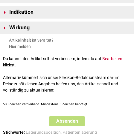
Bei der halbsitzenden Lagerung sitzt der
Patient
mit 60° aufgerichtetem
Indikation
Oberkörper
. Die
Beine
können dabei je nach Bedürfnis gebeugt oder
gestreckt sein. Bei
Thoraxverletzungen
mit
Rippenfrakturen
ist es
Indikationen
für eine halbsitzende Lagerung sind u.a.:
hingegen sinnvoller, den Patienten auf die verletzte Seite zu legen, um
Wirkung
kardiogener Schock
diese ruhig zu stellen und
Schmerzen
beim
Atmen
zu verringern.
Lungenödem
Durch den erhöhten
Oberkörper
wird der
venöse
Rückfluss zum
Herzen
Artikelinhalt ist veraltet?
Lungenembolie
vermindert und dieses somit entlastet. Der kreislaufentlastende Effekt
Hier melden
Hypertensive Krise
kann durch herabhängende Beine erhöht werden.
Rechtsherzbelastung
Du kannst den Artikel selbst verbessern, indem du auf
Bearbeiten
Asthmaanfall
(zur Unterstützung der
Atemhilfsmuskulatur
)
klickst.
größere
Schwellungen
im Hals- oder Gesichtsbereich
Thoraxverletzungen
Alternativ kümmert sich unser Flexikon-Redaktionsteam darum.
Hitzschlag
Deine zusätzlichen Angaben helfen uns, den Artikel schnell und
verschiedene
Operationen
(z.B.
Schultergelenksarthroskopie
)
vollständig zu aktualisieren:
500
Zeichen verbleibend. Mindestens 5 Zeichen benötigt.
Absenden
Stichworte:
Lagerungsposition
,
Patientenlagerung