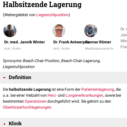
Halbsitzende Lagerung
(Weitergeleitet von
Liegestuhlposition
)
Dr.
Jan
Wint
Dr. med. Jannik Winter
Dr. Frank Antwerpes
Gunnar Römer
Fra
Arzt | Ärztin
Arzt | Ärztin
Medizinjournalist/in
Ant
+ 1
Synonyme: Beach-Chair-Position, Beach-Chair-Lagerung,
Liegestuhlposition
Definition
Die
halbsitzende Lagerung
ist eine Form der
Patientenlagerung
, die
u.a. bei einer Vielzahl von
Herz-
und
Lungenerkrankungen
, sowie bei
bestimmten
Operationen
durchgeführt wird. Sie gehört zu den
Oberkörperhochlagerungen
.
Klinik