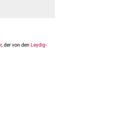
r
, der von den
Leydig-
an sieht große,
oren von der
Hilusregion
r
Virilisierung
führen.