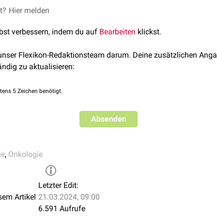
P
,
HCG
,
LDH
,
PLAP
ehen ist abhängig von der Dignität des Tumors. Bei benignem T
et?
Hier melden
phie
,
CT
(Abdomen, kleines Becken),
MRT
tomie
.
lbst verbessern, indem du auf
Bearbeiten
klickst.
 unser Flexikon-Redaktionsteam darum. Deine zusätzlichen Anga
ändig zu aktualisieren:
tens 5 Zeichen benötigt.
Absenden
ie
,
Onkologie
Letzter Edit:
sem Artikel
21.03.2024, 09:00
6.591 Aufrufe