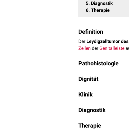
5
Diagnostik
6
Therapie
Definition
Der
Leydigzelltumor des
Zellen
der
Genitalleiste
a
Pathohistologie
Sertoli-Leydig-Zelltumo
Dignität
lipidbeladene
Zellen, die
des Eierstocks aus. Der 
Bei Leydigzelltumoren d
Klinik
Leydig-Zelltumoren prod
Diagnostik
Mögliche Symptome sind
Labor
Therapie
Hormone:
Testost