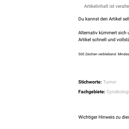
Tumormarker
:
AF
Das therapeutische Vorg
Artikelinhalt ist veralt
Bildgebung
:
Sonogra
Entfernung durch
Ovarek
Du kannst den Artikel se
Alternativ kümmert sich
Artikel schnell und vollst
500
Zeichen verbleibend. Mindes
Stichworte:
Tumor
Fachgebiete:
Gynäkolog
Wichtiger Hinweis zu die