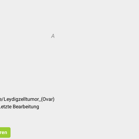
A
e/Leydigzelltumor_(Ovar)
etzte Bearbeitung
eren