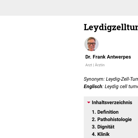
Leydigzelltu
Dr. Frank Antwerpes
Arzt | Ärztin
Synonym: Leydig-Zell-Tu
Englisch
: Leydig cell tum
Inhaltsverzeichnis
1
Definition
2
Pathohistologie
3
Dignität
4
Klinik