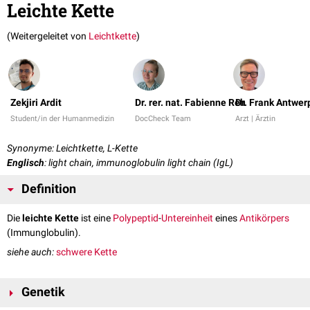
Leichte Kette
(Weitergeleitet von
Leichtkette
)
Zekjiri Ardit
Dr. rer. nat. Fabienne Reh
Dr. Frank Antwer
Student/in der Humanmedizin
DocCheck Team
Arzt | Ärztin
Synonyme: Leichtkette, L-Kette
Englisch
: light chain, immunoglobulin light chain (IgL)
Definition
Die
leichte Kette
ist eine
Polypeptid
-
Untereinheit
eines
Antikörpers
(Immunglobulin).
siehe auch:
schwere Kette
Genetik