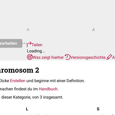
A
A
earbeiten
Teilen
Loading...
Was zeigt hierher
Versionsgeschichte
A
Chromosom 2
Klicke
Erstellen
und beginne mit einer Definition.
machen findest du im
Handbuch
.
 dieser Kategorie, von 3 insgesamt.
L
S