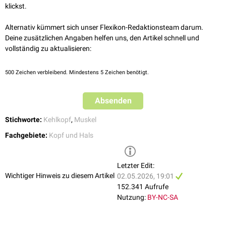
Pars externa
klickst.
Pars interna:
Musculus vocalis
("Internus")
Pars thyroepiglottica:
Musculus thyroepiglotticus
Alternativ kümmert sich unser Flexikon-Redaktionsteam darum.
Deine zusätzlichen Angaben helfen uns, den Artikel schnell und
...nach Funktion
vollständig zu aktualisieren:
Des Weiteren können die o.a. Muskeln in Spann- von Stellmuskeln
eingeteilt werden. Zu den Stellmuskeln gehören:
500
Zeichen verbleibend. Mindestens 5 Zeichen benötigt.
Musculus arytaenoideus transversus
Musculus arytaenoideus obliquus
Absenden
Musculus cricoarytaenoideus posterior
Musculus cricoarytaenoideus lateralis
Stichworte:
Kehlkopf
,
Muskel
Musculus thyroarytaenoideus
Fachgebiete:
Kopf und Hals
Spannmuskeln sind der Musculus cricothyroideus und der Musculus
vocalis.
Letzter Edit:
Wichtiger Hinweis zu diesem Artikel
02.05.2026, 19:01
152.341 Aufrufe
Nutzung:
BY-NC-SA