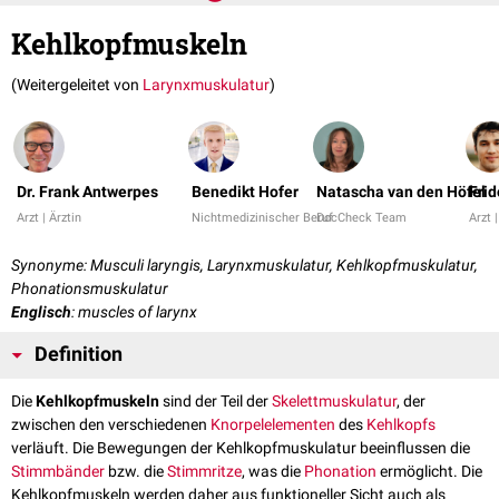
Kehlkopfmuskeln
(Weitergeleitet von
Larynxmuskulatur
)
Dr. Frank Antwerpes
Benedikt Hofer
Natascha van den Höfel
Frid
Arzt | Ärztin
Nichtmedizinischer Beruf
DocCheck Team
Arzt |
Synonyme: Musculi laryngis, Larynxmuskulatur, Kehlkopfmuskulatur,
Phonationsmuskulatur
Englisch
: muscles of larynx
Definition
Die
Kehlkopfmuskeln
sind der Teil der
Skelettmuskulatur
, der
zwischen den verschiedenen
Knorpelelementen
des
Kehlkopfs
verläuft. Die Bewegungen der Kehlkopfmuskulatur beeinflussen die
Stimmbänder
bzw. die
Stimmritze
, was die
Phonation
ermöglicht. Die
Kehlkopfmuskeln werden daher aus funktioneller Sicht auch als