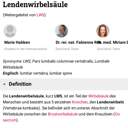
Lendenwirbelsäule
(Weitergeleitet von
LWS
)
Marie Habben
Dr. rer. nat. Fabienne Reh
Dr. med. Miriam
Student/in der Humanmedizin
DocCheck Team
DocCheck Team
Synonyme: LWS, Pars lumbalis columnae vertebralis, Lumbale
Wirbelsäule
Englisch
: lumbar vertebra, lumbar spine
Definition
Die
Lendenwirbelsäule
, kurz
LWS
, ist ein Teil der
Wirbelsäule
des
Menschen und besteht aus 5 einzelnen
Knochen
, den
Lendenwirbeln
(Vertebrae lumbales). Sie befindet sich im unteren Abschnitt der
Wirbelsäule zwischen der
Brustwirbelsäule
und dem Kreuzbein (
Os
sacrum
).