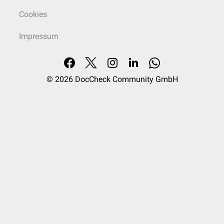
eigentlichen Querfortsätze, die
Processus accessorii
, liegen
dorsal
der
Cookies
Processus costales und sind eher schwach ausgeprägt.
Impressum
Gelenkfortsätze
Die Gelenkflächen der Lendenwirbel sind hauptsächlich
sagittal
orientiert. Die einzige Ausnahme bildet hierbei der fünfte Lendenwirbel,
bei dem die Gelenkfläche fast frontal liegt. An der Rückseite der oberen
© 2026
DocCheck Community GmbH
Gelenkfortsätze finden sich dann die
Processus mamillares
.