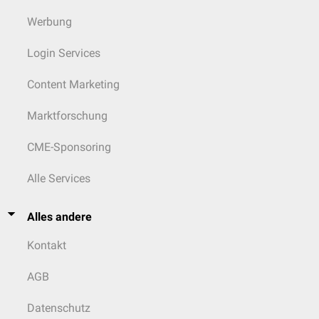
Werbung
Login Services
Content Marketing
Marktforschung
CME-Sponsoring
Besondere Merkmale
Alle Services
Dornfortsätze
Die Dornfortsätze sind im Bereich der Lendenwirbelsäule gerade nach
Alles andere
hinten ausgerichtet. Daher ist der Wirbelkanal hier nur durch
Bindegewebe
verschlossen, was ihn für eine
Punktion
sehr zugänglich
Kontakt
macht.
Querfortsätze
AGB
Die Querfortsätze der Lendenwirbel, auch
Processus costales
genannt,
sind verhältnismäßig lang ausgeprägt und können ihrem Namen
Datenschutz
entsprechend auch als Rippenrudiment gesehen werden. Die