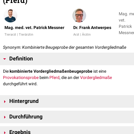
(Pferd)
Mag. m
vet.
Patrick
Mag. med. vet. Patrick Messner
Dr. Frank Antwerpes
Messner
Tierarzt | Tierärztin
Arzt | Ärztin
Dr. Fran
Antwer
Synonym: Kombinierte Beugeprobe der gesamten Vordergliedmaße
Definition
Die
kombinierte Vordergliedmaßenbeugeprobe
ist eine
Provokationsprobe
beim
Pferd
, die an der
Vordergliedmaße
durchgeführt wird.
Hintergrund
Die kombinierte Vordergliedmaßenbeugeprobe wird bei der
Durchführung
Lahmheitsdiagnostik
im Rahmen des
orthopädischen
Untersuchungsgangs
angewendet.
Bei der kombinierten Vordergliedmaßenbeugeprobe werden sowohl die
Durch den mechanischen Stress wird der bereits bestehende
Ergebnis
Schmerz
Zehengelenke
, als auch das
Karpalgelenk
maximal gebeugt. Zusätzlich