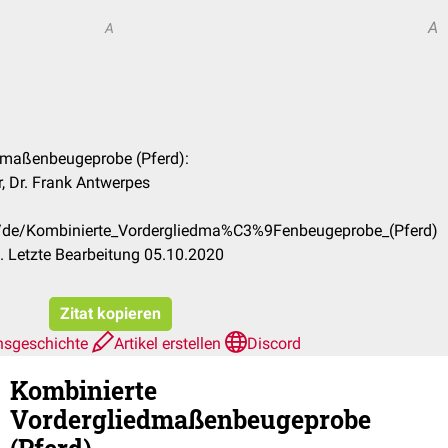
A
A
edmaßenbeugeprobe (Pferd):
, Dr. Frank Antwerpes
om/de/Kombinierte_Vordergliedma%C3%9Fenbeugeprobe_(Pferd)
 Letzte Bearbeitung 05.10.2020
Zitat kopieren
nsgeschichte
Artikel erstellen
Discord
Kombinierte
Vordergliedmaßenbeugeprobe