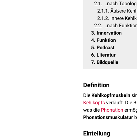
2.1
...nach Topolog
2.1.1
Äußere Kehl
2.1.2
Innere Kehl
2.2
...nach Funktio
3
Innervation
4
Funktion
5
Podcast
6
Literatur
7
Bildquelle
Definition
Die
Kehlkopfmuskeln
sin
Kehlkopfs
verläuft. Die 
was die
Phonation
ermögl
Phonationsmuskulatur
b
Einteilung