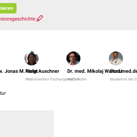
pieren
rsionsgeschichte
v. Jonas M. Voigt
Karin Auschner
Dr. med. Mikolaj Walensi
Stud.med.de
Medizinische/r Fachangestellte/r
Arzt | Ärztin
Student/in der 
tur