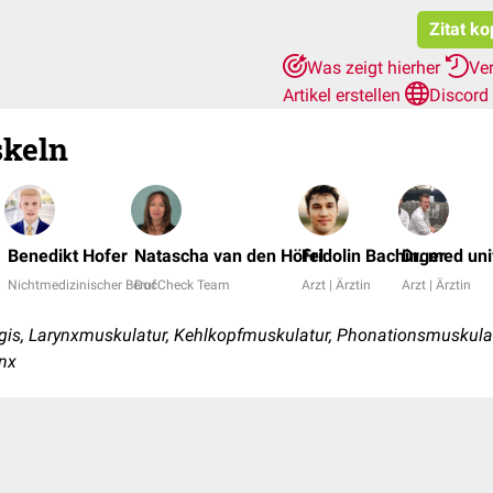
Zitat ko
Was zeigt hierher
Ve
Artikel erstellen
Discord
keln
Benedikt Hofer
Natascha van den Höfel
Fridolin Bachinger
Dr. med uni
Nichtmedizinischer Beruf
DocCheck Team
Arzt | Ärztin
Arzt | Ärztin
gis, Larynxmuskulatur, Kehlkopfmuskulatur, Phonationsmuskula
ynx