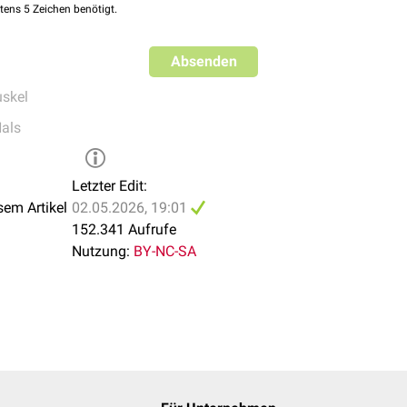
tens 5 Zeichen benötigt.
o.a. Muskeln in Spann- von Stellmuskeln eingeteilt werden. Zu 
Absenden
eus transversus
skel
eus obliquus
als
noideus posterior
oideus lateralis
enoideus
Letzter Edit:
usculus cricothyroideus und der Musculus vocalis.
sem Artikel
02.05.2026, 19:01
152.341 Aufrufe
Nutzung:
BY-NC-SA