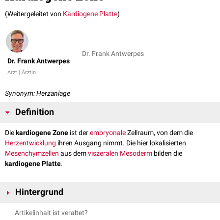
(Weitergeleitet von
Kardiogene Platte
)
Dr. Frank Antwerpes
Dr. Frank Antwerpes
Arzt | Ärztin
Synonym: Herzanlage
Definition
Die
kardiogene Zone
ist der
embryonale
Zellraum, von dem die
Herzentwicklung
ihren Ausgang nimmt. Die hier lokalisierten
Mesenchymzellen
aus dem
viszeralen
Mesoderm
bilden die
kardiogene Platte
.
Hintergrund
Die kardiogene Zone befindet sich in der
Halsregion
vor der
Artikelinhalt ist veraltet?
Prächordalplatte
. Sie liegt hufeisenförmig vor dem
Neuralrohr
am Boden