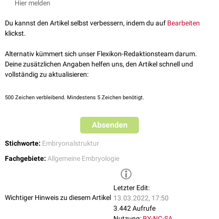
Hier melden
der intraembryonalen Leibeshöhle (
Zölomhöhle
). Zwischen der
embryonalen Platte und dem
Entoderm
bilden sich
Kapillarsprossen
aus
Du kannst den Artikel selbst verbessern, indem du auf
Bearbeiten
denen sich das
Endokard
formt.
klickst.
Alternativ kümmert sich unser Flexikon-Redaktionsteam darum.
Deine zusätzlichen Angaben helfen uns, den Artikel schnell und
vollständig zu aktualisieren:
500
Zeichen verbleibend. Mindestens 5 Zeichen benötigt.
Absenden
Stichworte:
Embryonalstruktur
Fachgebiete:
Allgemeine Embryologie
Letzter Edit:
Wichtiger Hinweis zu diesem Artikel
13.03.2022, 17:50
3.442 Aufrufe
Nutzung:
BY-NC-SA