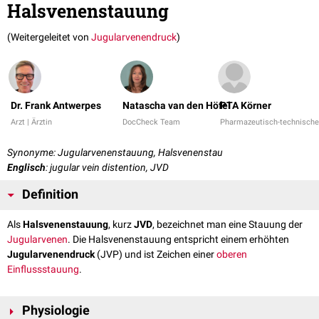
Halsvenenstauung
(Weitergeleitet von
Jugularvenendruck
)
Dr. Frank Antwerpes
Natascha van den Höfel
PTA Körner
Arzt | Ärztin
DocCheck Team
Pharmazeutisch-technische/
Synonyme: Jugularvenenstauung, Halsvenenstau
Englisch
: jugular vein distention, JVD
Definition
Als
Halsvenenstauung
, kurz
JVD
, bezeichnet man eine Stauung der
Jugularvenen
. Die Halsvenenstauung entspricht einem erhöhten
Jugularvenendruck
(JVP) und ist Zeichen einer
oberen
Einflussstauung
.
Physiologie