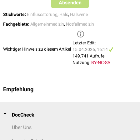
Füllungszustand des Gefäßes noch besser beurteilen.
Absenden
Intraorale Inspektion
Stichworte:
Einflussstörung
,
Hals
,
Halsvene
Bei starker Halsvenenstauung können auch die
Venen
am
Zungengrund
Fachgebiete:
Allgemeinmedizin
,
Notfallmedizin
(
Venae sublinguales
) gestaut sein.
Letzter Edit:
Wichtiger Hinweis zu diesem Artikel
15.04.2026, 16:14
149.741 Aufrufe
Nutzung:
BY-NC-SA
Empfehlung
DocCheck
Über Uns