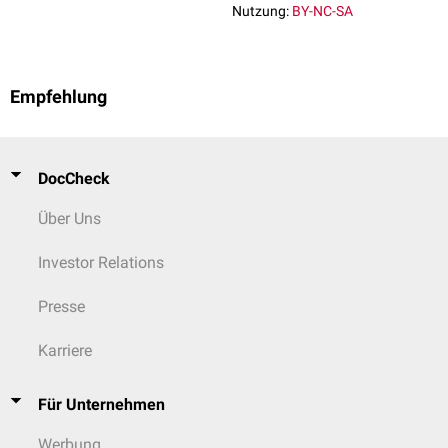
Nutzung:
BY-NC-SA
Musculus flexor hallucis brevis
Musculus adductor digiti II
Nervus parafibularis
aus Nervus
tibialis (Nervus plantaris
Empfehlung
Musculus abductor digiti IV
lateralis)
Musculus lumbricalis
DocCheck
Über Uns
Investor Relations
Presse
Karriere
Für Unternehmen
Werbung