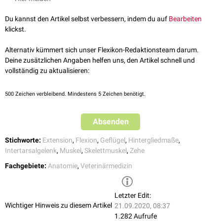
King, Anthony S. et al. Handbook of Avian Anatomy: Nomina
Anatomica Avium. Second Edition. Cambridge, Massachusetts.
Musculi flexores perforantes et
Du kannst den Artikel selbst verbessern, indem du auf
Bearbeiten
Published by the Club, 1993.
perforati
(
II
,
III
)
klickst.
Musculi flexores perforati
(
II
,
III
,
Nervus suralis lateralis
aus
Alternativ kümmert sich unser Flexikon-Redaktionsteam darum.
IV
)
Nervus tibialis
Deine zusätzlichen Angaben helfen uns, den Artikel schnell und
vollständig zu aktualisieren:
Musculus gastrocnemius
(Pars
lateralis)
500
Zeichen verbleibend. Mindestens 5 Zeichen benötigt.
Musculus gastronemius (Partes
Absenden
intermedia und medialis)
Stichworte:
Extension
,
Flexion
,
Geflügel
,
Hintergliedmaße
,
Musculus popliteus
Intertarsalgelenk
,
Muskel
,
Skelettmuskel
,
Zehe
Nervus suralis medialis
aus
Musculus plantaris
Nervus tibialis (Nervus plantaris
Fachgebiete:
Anatomie
,
Veterinärmedizin
medialis)
Musculus flexor hallucis longus
Letzter Edit:
Musculus flexor digitorum
Wichtiger Hinweis zu diesem Artikel
21.09.2020, 08:37
longus
1.282 Aufrufe