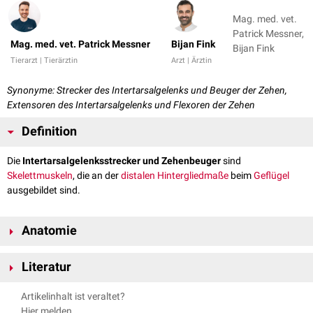
Mag. med. vet.
Patrick Messner,
Mag. med. vet. Patrick Messner
Bijan Fink
Bijan Fink
Tierarzt | Tierärztin
Arzt | Ärztin
Synonyme: Strecker des Intertarsalgelenks und Beuger der Zehen,
Extensoren des Intertarsalgelenks und Flexoren der Zehen
Definition
Die
Intertarsalgelenksstrecker und Zehenbeuger
sind
Skelettmuskeln
, die an der
distalen
Hintergliedmaße
beim
Geflügel
ausgebildet sind.
Anatomie
Zur Gruppe der Intertarsalgelenksstrecker und Zehenbeuger gehören
Literatur
Muskeln
, die für die Streckung (
Extension
) des
Intertarsalgelenks
sowie
für die Beugung (
Flexion
) der
Zehen
zuständig sind.
Nickel, Richard, August Schummer, Eugen Seiferle. Band V: Geflügel.
Artikelinhalt ist veraltet?
Parey, 2004.
Muskel
Innervation
Hier melden