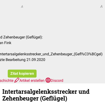
A
A
und Zehenbeuger (Geflügel):
an Fink
/Intertarsalgelenksstrecker_und_Zehenbeuger_(Gefl%C3%BCgel)
zte Bearbeitung 21.09.2020
Zitat kopieren
schichte
Artikel erstellen
Discord
Intertarsalgelenksstrecker und
Zehenbeuger (Geflügel)