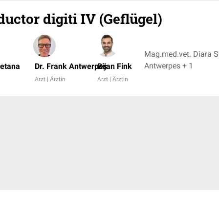
ctor digiti IV (Geflügel)
Mag.med.vet. Diara S
Antwerpes + 1
metana
Dr. Frank Antwerpes
Bijan Fink
Arzt | Ärztin
Arzt | Ärztin