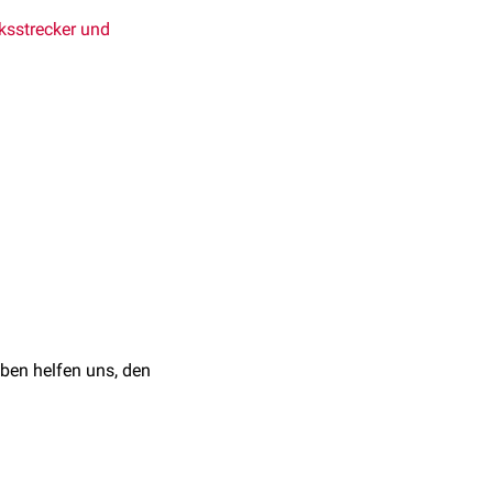
nksstrecker und
ildet. Er befindet sich
m Schaft des
nd Edition. Cambridge,
fibularis
des
Nervus
ben helfen uns, den