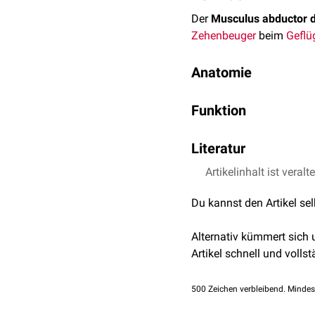
Der
Musculus abductor di
Zehenbeuger
beim
Geflü
Anatomie
Der
Muskel
ist bei
Huhn
Funktion
plantar
und
lateral
am
Mi
Der Muskel bewirkt eine
Verlauf
Literatur
Der Ursprung des Musculu
Artikelinhalt ist veralt
Nickel, Richard, Augu
Tarsometatarsus
. Nach 
King, Anthony S. et 
Du kannst den Artikel se
Massachusetts. Publi
Innervation
Die
motorische
Innervati
Alternativ kümmert sich
tibialis
.
Artikel schnell und vollst
500
Zeichen verbleibend. Mindes