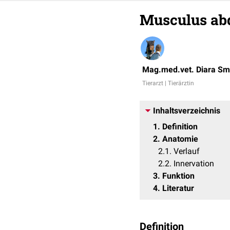
Musculus abdu
Mag.med.vet. Diara S
Tierarzt | Tierärztin
Inhaltsverzeichnis
1
Definition
2
Anatomie
2.1
Verlauf
2.2
Innervation
3
Funktion
4
Literatur
Definition