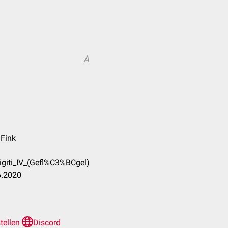
A
 Fink
igiti_IV_(Gefl%C3%BCgel)
6.2020
stellen
Discord