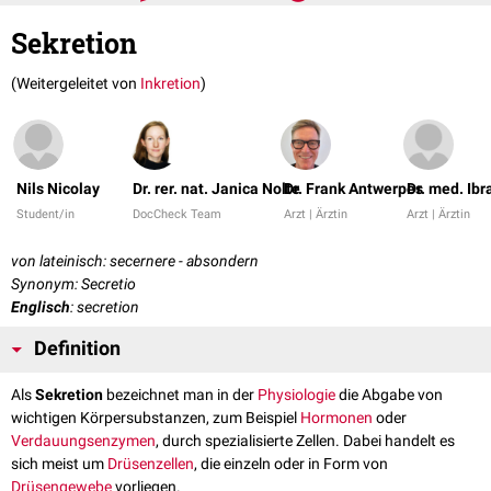
Sekretion
(Weitergeleitet von
Inkretion
)
Nils Nicolay
Dr. rer. nat. Janica Nolte
Dr. Frank Antwerpes
Dr. med. Ib
Student/in
DocCheck Team
Arzt | Ärztin
Arzt | Ärztin
von lateinisch: secernere - absondern
Synonym: Secretio
Englisch
: secretion
Definition
Als
Sekretion
bezeichnet man in der
Physiologie
die Abgabe von
wichtigen Körpersubstanzen, zum Beispiel
Hormonen
oder
Verdauungsenzymen
, durch spezialisierte Zellen. Dabei handelt es
sich meist um
Drüsenzellen
, die einzeln oder in Form von
Drüsengewebe
vorliegen.