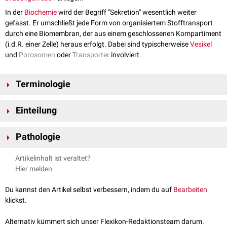
In der
Biochemie
wird der Begriff "Sekretion" wesentlich weiter
gefasst. Er umschließt jede Form von organisiertem Stofftransport
durch eine Biomembran, der aus einem geschlossenen Kompartiment
(i.d.R. einer Zelle) heraus erfolgt. Dabei sind typischerweise
Vesikel
und
Porosomen
oder
Transporter
involviert.
Terminologie
Substanzen, die durch Sekretion entstehen, nennt man
Sekrete
, das
Einteilung
entsprechende Verb heißt
sezernieren
oder auch
sekretieren
.
Nach dem Abgabeziel der Sekrete unterscheidet man zwischen
Pathologie
endokriner
und
exokriner
Sekretion. Letztere kann man weiter nach dem
zellulären Abgabemechanismus differenzieren.
Die Sekretion von Drüsen kann pathologisch verändert sein. Man
Artikelinhalt ist veraltet?
Endokrine Sekretion
(innere Sekretion, Inkretion): Abgabe der
unterscheidet:
Hier melden
relevanten Substanzen ins Blutsystem (gegebenenfalls auch in
gesteigerte Sekretion:
Hypersekretion
kommunizierende Flüssigkeitssysteme wie
Lymphe
oder
Liquor
). Bei
vermindere Sekretion:
Hyposekretion
Du kannst den Artikel selbst verbessern, indem du auf
Bearbeiten
auf diese Weise sezernierten Stoffen handelt es sich meist um
klickst.
Hormone oder regulierende Mediatoren.
Exokrine Sekretion
(äußere Sekretion): Abgabe der relevanten
Alternativ kümmert sich unser Flexikon-Redaktionsteam darum.
Substanzen durch spezialisierte
Drüsenepithelien
direkt oder über