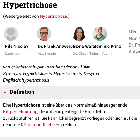
Hypertrichose
(Weitergeleitet von
Hypertrichosis
)
Nils
Nicola
Dr. F
Nils Nicolay
Dr. Frank Antwerpes
Fiona Walter
Dominic Prinz
Antw
Student/in
Arzt | Ärztin
DocCheck Team
Arzt | Ärztin
+ 3
von griechisch: hyper - darüber; trichon - Haar
Synonym: Hypertrichiasis, Hypertrichosis, Dasyma
Englisch
: hypertrichosis
Definition
Eine
Hypertrichose
ist eine über das Normalmaß hinausgehende
Körperbehaarung
, die auf eine gesteigerte Haardichte
zurückzuführen ist. Sie kann lokal begrenzt vorliegen oder sich auf die
gesamte
Körperoberfläche
erstrecken.