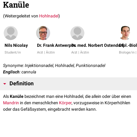
Kanüle
(Weitergeleitet von
Hohlnadel
)
Nils Nicolay
Dr. Frank Antwerpes
Dr. med. Norbert Ostendorf
Dipl.-Bio
Student/in
Arzt | Ärztin
Arzt | Ärztin
Biologe/in 
Synonyme: Injektionsnadel, Hohlnadel, Punktionsnadel
Englisch
: cannula
Definition
Als
Kanüle
bezeichnet man eine Hohlnadel, die allein oder über einen
Mandrin
in den menschlichen
Körper
, vorzugsweise in Körperhöhlen
oder das Gefäßsystem, eingebracht werden kann.