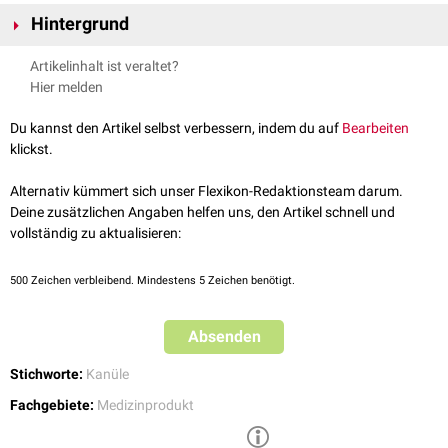
Hintergrund
Aspirationsnadeln werden bei unterschiedlichen
invasiven
Diagnose
- und
Artikelinhalt ist veraltet?
Therapieverfahren eingesetzt. Beispiele sind:
Hier melden
Eizellentnahme
Feinnadelbiopsie
Du kannst den Artikel selbst verbessern, indem du auf
Bearbeiten
klickst.
Alternativ kümmert sich unser Flexikon-Redaktionsteam darum.
Deine zusätzlichen Angaben helfen uns, den Artikel schnell und
vollständig zu aktualisieren:
500
Zeichen verbleibend. Mindestens 5 Zeichen benötigt.
Absenden
Stichworte:
Kanüle
Fachgebiete:
Medizinprodukt