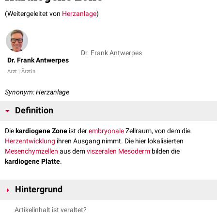
(Weitergeleitet von
Herzanlage
)
Dr. Frank Antwerpes
Dr. Frank Antwerpes
Arzt | Ärztin
Synonym: Herzanlage
Definition
Die
kardiogene Zone
ist der
embryonale
Zellraum, von dem die
Herzentwicklung
ihren Ausgang nimmt. Die hier lokalisierten
Mesenchymzellen
aus dem
viszeralen
Mesoderm
bilden die
kardiogene Platte
.
Hintergrund
Die kardiogene Zone befindet sich in der
Halsregion
vor der
Artikelinhalt ist veraltet?
Prächordalplatte
. Sie liegt hufeisenförmig vor dem
Neuralrohr
am Boden