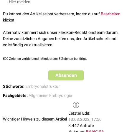
Hier melden
der intraembryonalen Leibeshöhle (
Zölomhöhle
). Zwischen der
embryonalen Platte und dem
Entoderm
bilden sich
Kapillarsprossen
aus
Du kannst den Artikel selbst verbessern, indem du auf
Bearbeiten
denen sich das
Endokard
formt.
klickst.
Alternativ kümmert sich unser Flexikon-Redaktionsteam darum.
Deine zusätzlichen Angaben helfen uns, den Artikel schnell und
vollständig zu aktualisieren:
500
Zeichen verbleibend. Mindestens 5 Zeichen benötigt.
Absenden
Stichworte:
Embryonalstruktur
Fachgebiete:
Allgemeine Embryologie
Letzter Edit:
Wichtiger Hinweis zu diesem Artikel
13.03.2022, 17:50
3.442 Aufrufe
Nutzung:
BY-NC-SA