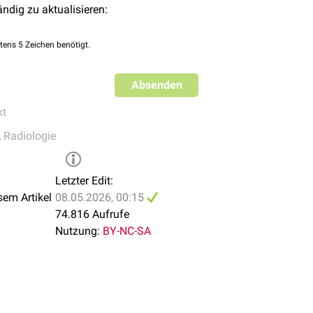
ändig zu aktualisieren:
n an den Überlappungsstellen der Endstromgebiete zweier Hirnart
erior
) befinden, spricht man von einem Grenzzoneninfarkt. Etwa
tens 5 Zeichen benötigt.
ässt sich das Ischämiegebiet als
hypodenses
Areal mittels
Comp
en.
Absenden
e bei einer unilateralen hochgradigen
Stenose
oder im Falle ein
m Grenzzoneninfarkt am Übergang zum Versorgungsgebiet der
kt
,
Radiologie
Letzter Edit:
sem Artikel
08.05.2026, 00:15
74.816 Aufrufe
Nutzung:
BY-NC-SA