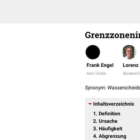
Grenzzoneni
Frank Engel
Lorenz
Arzt | Ärztin
Student/i
Synonym: Wasserscheide
Inhaltsverzeichnis
1
Definition
2
Ursache
3
Häufigkeit
4
Abgrenzung