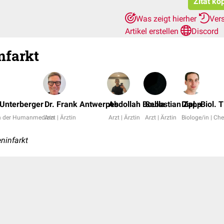
Zitat ko
Was zeigt hierher
Ver
Artikel erstellen
Discord
nfarkt
 Unterberger
Dr. Frank Antwerpes
Abdollah Boulla
Sebastian Zapp
Dipl.-Biol. 
n der Humanmedizin
Arzt | Ärztin
Arzt | Ärztin
Arzt | Ärztin
Biologe/in | Ch
ninfarkt