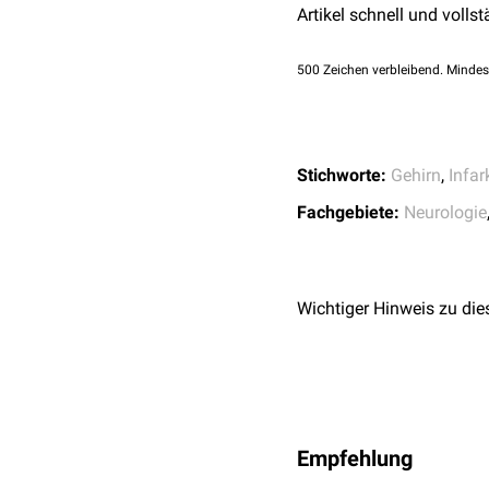
Artikel schnell und vollst
sich diese Infarzierunge
media
und
A. cerebri ant
500
Zeichen verbleibend. Mindes
Einsetzen der Ischämie l
der
Neuronen
) nachweis
So kann es beispielsweis
A. carotis interna
zu eine
Stichworte:
Gehirn
,
Infar
kommen.
Fachgebiete:
Neurologie
Wichtiger Hinweis zu die
Empfehlung