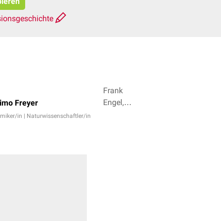
pieren
sionsgeschichte
Frank
Engel,
Timo Freyer
Lorenz
emiker/in | Naturwissenschaftler/in
Unterberger
+ 6