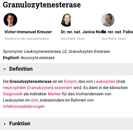
Granulozytenesterase
Victor-Immanuel Kreuzer
Dr. rer. nat. Janica Nolte
Dr. rer. nat. Fab
Student/in der Humanmedizin
DocCheck Team
DocCheck Team
Synonyme: Leukozytenesterase, LE, Granulozyten-Esterase
Englisch
: leucocyte esterase
Definition
Die
Granulozytenesterase
ist ein
Enzym
, das von
Leukozyten
(insb.
neutrophilen Granulozyten
)
sezerniert
wird. Es dient in der klinischen
Diagnostik
als indirekter
Marker
für das Vorhandensein von
Leukozyten im
Urin
, insbesondere im Rahmen von
Infektionsabklärungen
.
Funktion