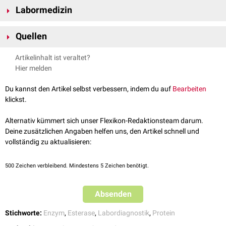
Die Granulozytenesterase dient der Spaltung von
Esterbindungen
im
Labormedizin
Rahmen entzündlicher Prozesse und ist Teil der
antimikrobiellen
Antwort
des
angeborenen Immunsystems
. Die Freisetzung erfolgt nach
Die Bestimmung der Granulozytenesterase-Aktivität mittels
Migration
der Leukozyten in
infiziertes
oder
entzündetes
Gewebe
.
Quellen
Urinteststreifen
ist ein Screening-Verfahren zur Erfassung der
Leukozytenzahl
. Sie dient dem Nachweis einer
Leukozyturie
.
Mühlhofer et al.,
Diagnostik der periprothetischen Infektion
, Die
Artikelinhalt ist veraltet?
Darüber hinaus wird ein Granulozytenesterasetest zur
Synovia
-
Orthopädie, 2021
Hier melden
Diagnostik der
periprothetischen Infektion
eingesetzt.
ScienceDirect –
Leukocyte Esterase
, abgerufen am 30.09.2025
Du kannst den Artikel selbst verbessern, indem du auf
Bearbeiten
klickst.
Alternativ kümmert sich unser Flexikon-Redaktionsteam darum.
Deine zusätzlichen Angaben helfen uns, den Artikel schnell und
vollständig zu aktualisieren:
500
Zeichen verbleibend. Mindestens 5 Zeichen benötigt.
Absenden
Stichworte:
Enzym
,
Esterase
,
Labordiagnostik
,
Protein