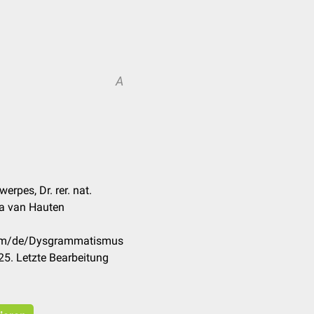
A
erpes, Dr. rer. nat.
ea van Hauten
.com/de/Dysgrammatismus
5. Letzte Bearbeitung