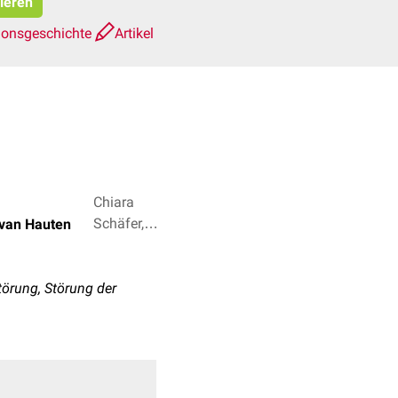
pieren
ionsgeschichte
Artikel
Chiara
Schäfer,
 van Hauten
Dr. Frank
Antwerpes
+ 2
örung, Störung der