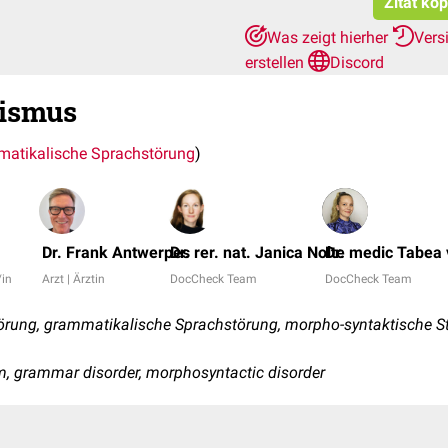
Zitat ko
Was zeigt hierher
Vers
erstellen
Discord
ismus
atikalische Sprachstörung
)
Dr. Frank Antwerpes
Dr. rer. nat. Janica Nolte
Dr. medic Tabea
/in
Arzt | Ärztin
DocCheck Team
DocCheck Team
ung, grammatikalische Sprachstörung, morpho-syntaktische St
 grammar disorder, morphosyntactic disorder