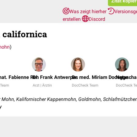
Zitat kopie
Was zeigt hierher
Versionsg
erstellen
Discord
 californica
mohn
)
 nat. Fabienne Reh
Dr. Frank Antwerpes
Dr. med. Miriam Dodegge
Natascha
 Team
Arzt | Ärztin
DocCheck Team
DocCheck T
r Mohn, Kalifornischer Kappenmohn, Goldmohn, Schlafmützche
y