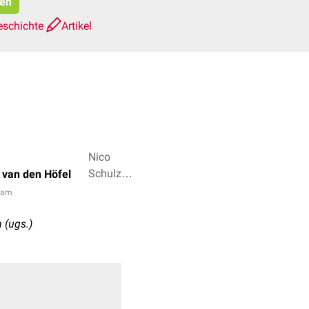
ren
eschichte
Artikel
Nico
Schulz,
 van den Höfel
Dr. rer.
eam
nat.
Fabienne
n
(ugs.)
Reh + 3