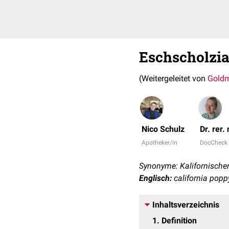
Eschscholzia
(Weitergeleitet von
Gold
Nico Schulz
Dr. rer.
Apotheker/in
DocCheck
Synonyme: Kalifornische
Englisch:
california popp
Inhaltsverzeichnis
1
Definition