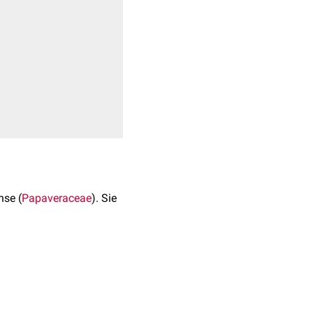
hse (
Papaveraceae
). Sie