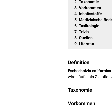
2
Taxonomie
3
Vorkommen
4
Inhaltsstoffe
5
Medizinische Bed
6
Toxikologie
7
Trivia
8
Quellen
9
Literatur
Definition
Eschscholzia californica
wird häufig als Zierpfla
Taxonomie
Ordnung
: Ranunculal
Vorkommen
Familie
: Papaver
Unterfamilie
: 
Der Kalifornische Mohn 