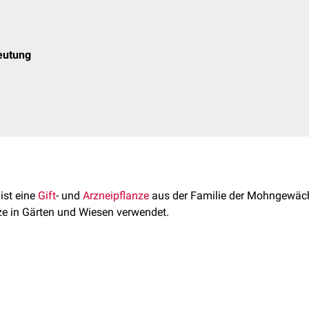
eutung
ist eine
Gift
- und
Arzneipflanze
aus der Familie der Mohngewäc
nze in Gärten und Wiesen verwendet.
es
aceae
Papaveroideae
stammt ursprünglich aus dem westlichen Nordamerika, mit dem