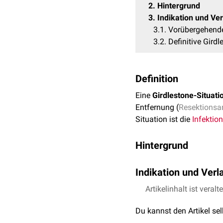
2
Hintergrund
3
Indikation und Ver
3.1
Vorübergehende
3.2
Definitive Girdl
Definition
Eine
Girdlestone-Situati
Entfernung (
Resektionsar
Situation ist die
Infektion
Hintergrund
Das Prinzip der Girdles
Indikation und Verl
Girdlestone (1881-1950) 
Resektion des
Femurs
pr
Artikelinhalt ist veralt
Vorübergehende Girdles
Acetabulum
eine narbige
Beinlängenverkürzung der
Heutzutage spielt die End
Du kannst den Artikel se
eine Methode, Patienten 
Arthrose
. Dennoch kann i