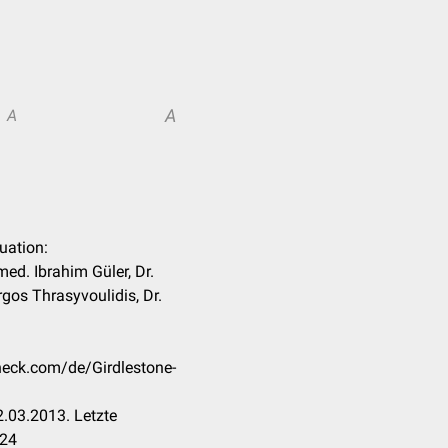
A
A
tuation:
med. Ibrahim Güler, Dr.
gos Thrasyvoulidis, Dr.
check.com/de/Girdlestone-
.03.2013. Letzte
024