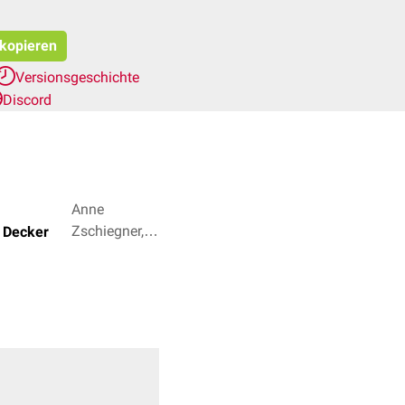
 kopieren
Versionsgeschichte
Discord
Anne
Zschiegner,
a Decker
Dr. med.
Ibrahim Güler
+ 4