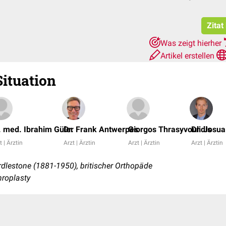
Zitat
Was zeigt hierher
Artikel erstellen
Situation
. med. Ibrahim Güler
Dr. Frank Antwerpes
Giorgos Thrasyvoulidis
Dr. Josu
t | Ärztin
Arzt | Ärztin
Arzt | Ärztin
Arzt | Ärztin
dlestone (1881-1950), britischer Orthopäde
hroplasty