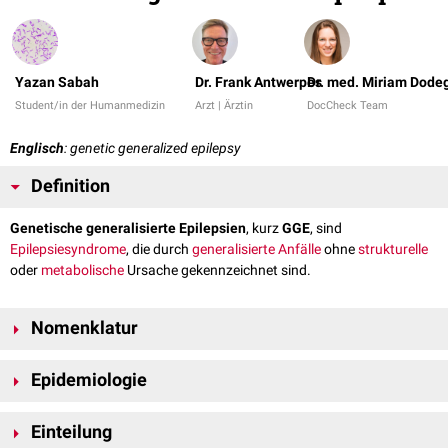
Yazan Sabah
Dr. Frank Antwerpes
Dr. med. Miriam Dode
Student/in der Humanmedizin
Arzt | Ärztin
DocCheck Team
Englisch
: genetic generalized epilepsy
Definition
Genetische generalisierte Epilepsien
, kurz
GGE
, sind
Epilepsiesyndrome
, die durch
generalisierte Anfälle
ohne
strukturelle
oder
metabolische
Ursache gekennzeichnet sind.
Nomenklatur
Die vier häufigsten generalisierten Epilepsiesyndrome im Kindesalter
Epidemiologie
werden auch unter dem Begriff
idiopathische generalisierte
Epilepsiesyndrome
(IGE) zusammengefasst. Dabei handelt es sich um
Mehr als 20 % der Epilepsien sind genetische generalisierte Epilepsien
die
kindliche Absence-Epilepsie
, die
juvenile Absence-Epilepsie
, die
Einteilung
(inklusive IGE).
juvenile Myoklonusepilepsie
und die
Epilepsie mit ausschließlich