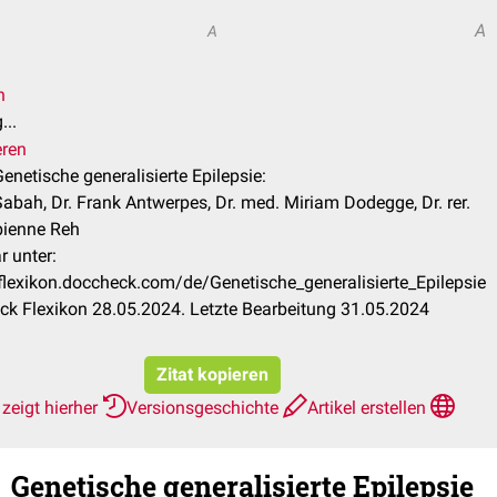
A
A
n
...
eren
Genetische generalisierte Epilepsie:
abah, Dr. Frank Antwerpes, Dr. med. Miriam Dodegge, Dr. rer.
bienne Reh
r unter:
/flexikon.doccheck.com/de/Genetische_generalisierte_Epilepsie
k Flexikon 28.05.2024. Letzte Bearbeitung 31.05.2024
Zitat kopieren
zeigt hierher
Versionsgeschichte
Artikel erstellen
Genetische generalisierte Epilepsie