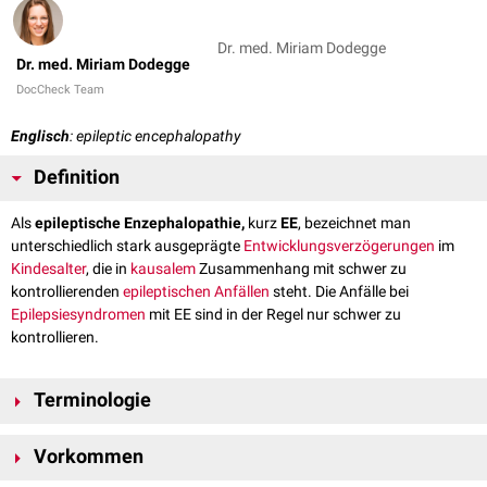
Dr. med. Miriam Dodegge
Dr. med. Miriam Dodegge
DocCheck Team
Englisch
: epileptic encephalopathy
Definition
Als
epileptische Enzephalopathie,
kurz
EE
, bezeichnet man
unterschiedlich stark ausgeprägte
Entwicklungsverzögerungen
im
Kindesalter
, die in
kausalem
Zusammenhang mit schwer zu
kontrollierenden
epileptischen Anfällen
steht. Die Anfälle bei
Epilepsiesyndromen
mit EE sind in der Regel nur schwer zu
kontrollieren.
Terminologie
Nicht in allen Fällen stehen Epilepsie und Entwicklungsverzögerung in
Vorkommen
einem kausalen Zusammenhang zueinander. Um die zeitgleiche, aber
unabhängige Entwicklung von Epilepsie und Enzephalopathie zu