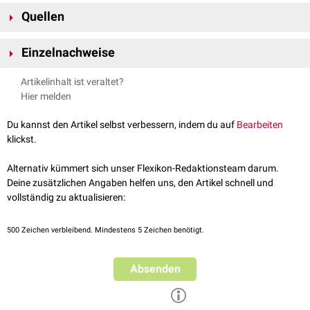
Zu den Syndromen, die zu einer epileptischen Enzephalopathie führen
beschreiben, wurde der Begriff "
Entwicklungs- und epileptische
Quellen
können, zählen z.B.:
[
1
]
Enzephalopathie
" (DEE) vorgeschlagen und von der
ILAE
akzeptiert.
West-Syndrom
CHOC Neuroscience Institute –
Epileptic Encephalopathy
,
Lennox-Gastaut-Syndrom
Einzelnachweise
abgerufen am 04.06.2024
Dravet-Syndrom
↑
Specchio et al.,
Developmental and epileptic encephalopathies:
Ohtahara-Syndrom
Artikelinhalt ist veraltet?
what we do and do not know
, Brain, 2021
CWS-Syndrom
Hier melden
Landau-Kleffner-Syndrom
frühe myoklonische Enzephalopathie
Du kannst den Artikel selbst verbessern, indem du auf
Bearbeiten
Doose-Syndrom
klickst.
Selten kann eine epileptische Enzephalopathie auch als
Komplikation
Alternativ kümmert sich unser Flexikon-Redaktionsteam darum.
eigentlich eher gutartig verlaufender Epilepsiesyndrome auftreten, z.B.
Deine zusätzlichen Angaben helfen uns, den Artikel schnell und
bei der
Rolando-Epilepsie
.
vollständig zu aktualisieren:
500
Zeichen verbleibend. Mindestens 5 Zeichen benötigt.
Absenden