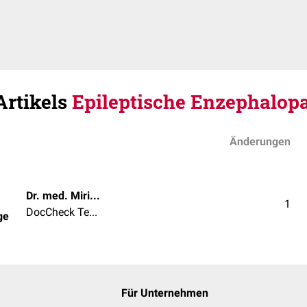
Artikels
Epileptische Enzephalopa
Änderungen
Dr. med. Miriam Dodegge
1
DocCheck Team
ge
Für Unternehmen