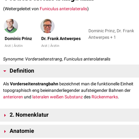
(Weitergeleitet von
Funiculus anterolateralis
)
Dominic Prinz, Dr. Frank
Antwerpes + 1
Dominic Prinz
Dr. Frank Antwerpes
Arzt | Ärztin
Arzt | Ärztin
Synonyme: Vorderseitenstrang, Funiculus anterolateralis
Definition
Als
Vorderseitenstrangbahn
bezeichnet man die funktionelle Einheit
topographisch eng beieinanderliegender aufsteigender Bahnen der
anterioren
und
lateralen
weißen Substanz
des
Rückenmarks
.
2. Nomenklatur
Der Begriff "Vorderseitenstrangbahn" ist die anatomische Entsprechung
Anatomie
der funktionellen Bezeichnung "
anterolaterales System
". Beide Namen
werden häufig synonym verwendet.