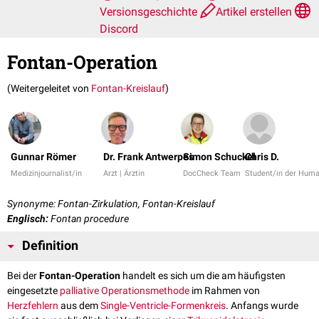
Versionsgeschichte
Artikel erstellen
Discord
Fontan-Operation
(Weitergeleitet von
Fontan-Kreislauf
)
Gunnar Römer
Dr. Frank Antwerpes
Simon Schuckel
Chris D.
Medizinjournalist/in
Arzt | Ärztin
DocCheck Team
Student/in der Hum
Synonyme: Fontan-Zirkulation, Fontan-Kreislauf
Englisch:
Fontan procedure
Definition
Bei der
Fontan-Operation
handelt es sich um die am häufigsten
eingesetzte
palliative
Operationsmethode
im Rahmen von
Herzfehlern
aus dem
Single-Ventricle-Formenkreis
. Anfangs wurde