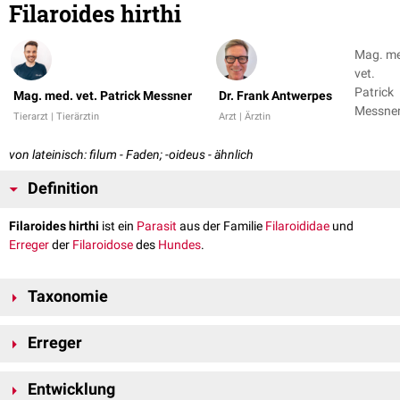
Filaroides hirthi
Mag. m
vet.
Patrick
Mag. med. vet. Patrick Messner
Dr. Frank Antwerpes
Messner
Tierarzt | Tierärztin
Arzt | Ärztin
Dr. Fran
Antwer
von lateinisch: filum - Faden; -oideus - ähnlich
Definition
Filaroides hirthi
ist ein
Parasit
aus der Familie
Filaroididae
und
Erreger
der
Filaroidose
des
Hundes
.
Taxonomie
Domäne:
Eukaryota
Erreger
Stamm:
Nematoda
Klasse:
Secernentea
Filaroides hirthi sind kleine, 3
mm
(
Männchen
) bzw. 13 mm (
Weibchen
)
Ordnung:
Strongylida
Entwicklung
lange, dünne Nematoden im
Lungenparenchym
von Hunden. Die