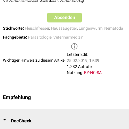
500
Zeichen verbleibend. Mindestens 5 Zeichen benötigt.
Absenden
Stichworte:
Fleischfresser
,
Haussäugetier
,
Lungenwurm
,
Nematoda
Fachgebiete:
Parasitologie
,
Veterinärmedizin
Letzter Edit:
Wichtiger Hinweis zu diesem Artikel
25.02.2019, 19:39
1.282 Aufrufe
Nutzung:
BY-NC-SA
Empfehlung
DocCheck