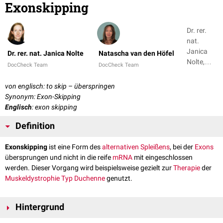
Exonskipping
Dr. rer.
nat.
Janica
Dr. rer. nat. Janica Nolte
Natascha van den Höfel
Nolte,
DocCheck Team
DocCheck Team
Natascha
van den
von englisch: to skip – überspringen
Höfel
Synonym: Exon-Skipping
Englisch
: exon skipping
Definition
Exonskipping
ist eine Form des
alternativen Spleißens
, bei der
Exons
übersprungen und nicht in die reife
mRNA
mit eingeschlossen
werden. Dieser Vorgang wird beispielsweise gezielt zur
Therapie
der
Muskeldystrophie Typ Duchenne
genutzt.
Hintergrund