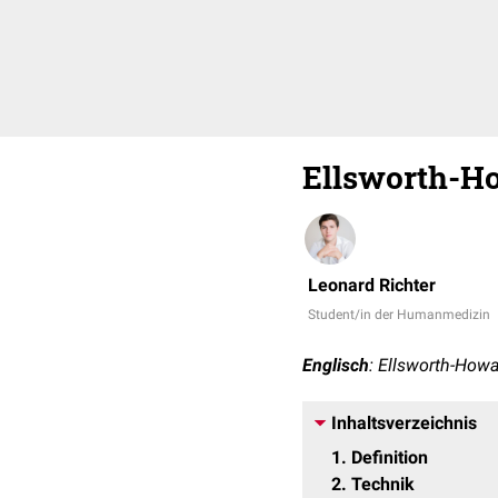
Ellsworth-H
Leonard Richter
Student/in der Humanmedizin
Englisch
: Ellsworth-Howa
Inhaltsverzeichnis
1
Definition
2
Technik