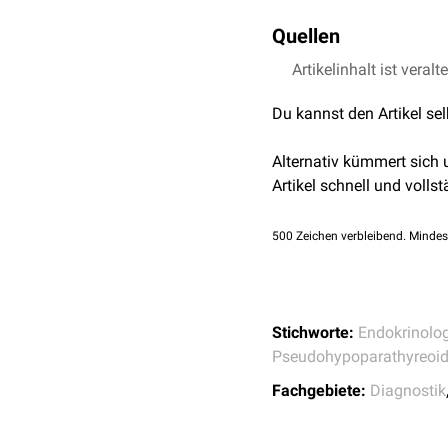
Erkrankung
Beim Hypoparathyreoidis
Quellen
Parathormon jedoch adäq
Artikelinhalt ist veralt
Synlab - Ellsworth-H
cAMP im Urin
entsprechend ist keine R
(nach PTH-Stimulation
intakt, das cAMP Signal 
Du kannst den Artikel se
Phosphat im Urin
Alternativ kümmert sich
(nach PTH-Stimulation
Artikel schnell und vollst
500
Zeichen verbleibend. Mindes
Stichworte:
Endokrinolog
Pseudohypoparathyreoi
Fachgebiete:
Diagnostik