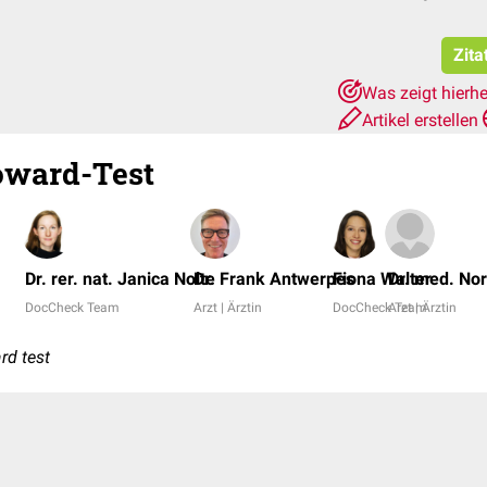
Zita
Was zeigt hierh
Artikel erstellen
oward-Test
Dr. rer. nat. Janica Nolte
Dr. Frank Antwerpes
Fiona Walter
Dr. med. Nor
DocCheck Team
Arzt | Ärztin
DocCheck Team
Arzt | Ärztin
rd test