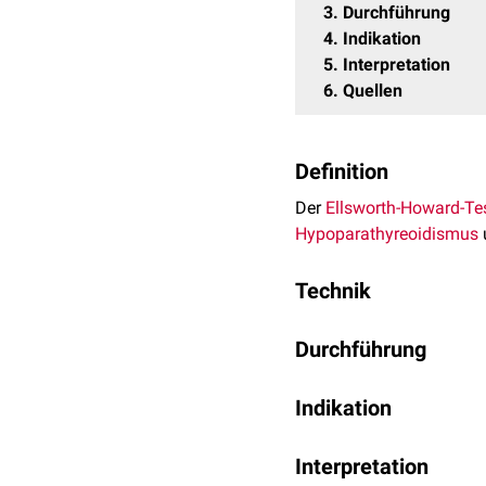
3
Durchführung
4
Indikation
5
Interpretation
6
Quellen
Definition
Der
Ellsworth-Howard-Te
Hypoparathyreoidismus
Technik
Nach einer
Parathormon
Durchführung
Bestimmung von
Calciu
Zur Vorbereitung des El
Indikation
verwerfen. Kurz vor der 
Nach der PTH-Injektion (
i
Unterscheidung Hypo
entnommen.
Interpretation
Unterscheidung vers