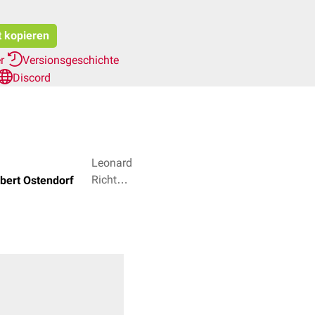
t kopieren
er
Versionsgeschichte
Discord
Leonard
Richter,
bert Ostendorf
Dr. rer.
nat.
Janica
Nolte +
3