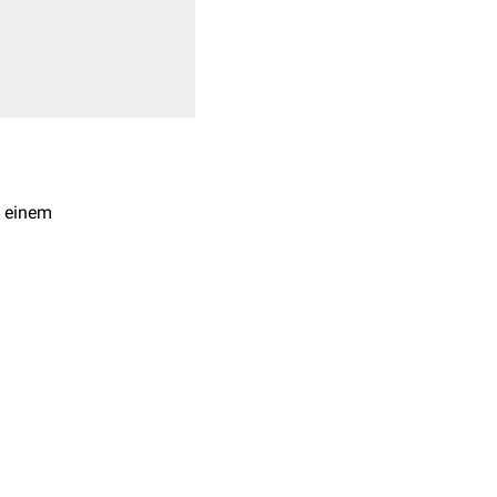
 einem
. Parallel erfolgt die
 ersten
Morgenurin
A-Blut
) entnommen.
nd Urinproben