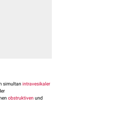
em simultan
intravesikaler
der
chen
obstruktiven
und
 liegende Ursache einer