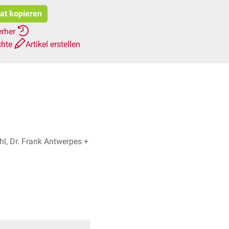
tat kopieren
erher
chte
Artikel erstellen
l, Dr. Frank Antwerpes +