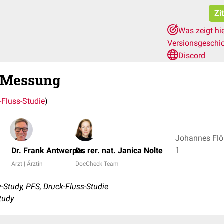
Zi
Was zeigt hi
Versionsgeschi
Discord
-Messung
-Fluss-Studie
)
Johannes Flöh
1
Dr. Frank Antwerpes
Dr. rer. nat. Janica Nolte
Arzt | Ärztin
DocCheck Team
Study, PFS, Druck-Fluss-Studie
study