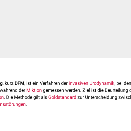
ng
, kurz
DFM
, ist ein Verfahren der
invasiven
Urodynamik
, bei d
während der
Miktion
gemessen werden. Ziel ist die Beurteilung 
on
. Die Methode gilt als
Goldstandard
zur Unterscheidung zwis
onsstörungen
.
essung (
Uroflowmetrie
) erlaubt keine Aussage über die zugrunde