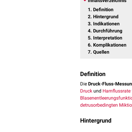
Inhaltsverzeichnis
1
Definition
2
Hintergrund
3
Indikationen
4
Durchführung
5
Interpretation
6
Komplikationen
7
Quellen
Definition
Die
Druck-Fluss-Messu
Druck
und
Harnflussrate
Blasenentleerungsfunkti
detrusorbedingten
Mikti
Hintergrund
Die alleinige Harnflussm