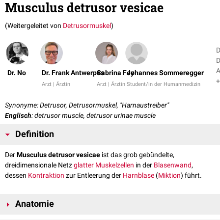
Musculus detrusor vesicae
(Weitergeleitet von
Detrusormuskel
)
D
D
A
Dr. No
Dr. Frank Antwerpes
Sabrina Fey
Johannes Sommeregger
+
Arzt | Ärztin
Arzt | Ärztin
Student/in der Humanmedizin
Synonyme: Detrusor, Detrusormuskel, "Harnaustreiber"
Englisch
: detrusor muscle, detrusor urinae muscle
Definition
Der
Musculus detrusor vesicae
ist das grob gebündelte,
dreidimensionale Netz
glatter Muskelzellen
in der
Blasenwand
,
dessen
Kontraktion
zur Entleerung der
Harnblase
(
Miktion
) führt.
Anatomie
Man unterscheidet
histologisch
stark vereinfacht drei Schichten des