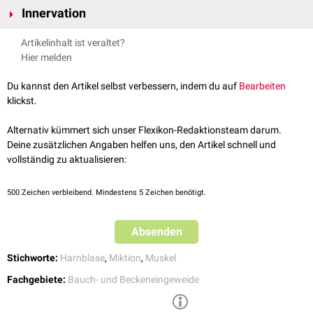
Innervation
Musculus detrusor vesicae. Von innen nach außen heißen sie:
Stratum longitudinale internum
: innere Längsmuskelschicht
Die Innervation des Musculus detrusor vesicae erfolgt überwiegend
Artikelinhalt ist veraltet?
Stratum circulare
: mittlere, ringförmig angeordnete Muskelschicht
parasympathisch
über den
Plexus hypogastricus inferior
.
Hier melden
Stratum longitudinale externum
: äußere Längsmuskelschicht
Die äußeren Fasern des Musculus detrusor vesicae ziehen unter
Du kannst den Artikel selbst verbessern, indem du auf
Bearbeiten
anderem nach
dorsal
in den
Musculus vesicoprostaticus
bzw.
Musculus
klickst.
vesicovaginalis
und nach
ventral
in den
Musculus pubovesicalis
.
Alternativ kümmert sich unser Flexikon-Redaktionsteam darum.
Deine zusätzlichen Angaben helfen uns, den Artikel schnell und
vollständig zu aktualisieren:
500
Zeichen verbleibend. Mindestens 5 Zeichen benötigt.
Absenden
Stichworte:
Harnblase
,
Miktion
,
Muskel
Fachgebiete:
Bauch- und Beckeneingeweide