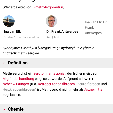
(Weitergeleitet von
Dimethylergometrin
)
Ina van Elk, Dr.
Frank
Ina van Elk
Dr. Frank Antwerpes
Antwerpes
Student/in der Zahnmedizin
Arzt | Ärztin
Synonyme: 1-Methyl-
-lysergsäure-(1-hydroxybut-2-yl)amid
D
Englisch
: methysergide
Definition
Methysergid
ist ein
Serotoninantagonist
, der früher meist zur
Migränebehandlung
eingesetzt wurde. Aufgrund schwerer
Nebenwirkungen
(u.a.
Retroperitonealfibrosen
,
Pleuralfibrosen
und
Herzklappenfibrosen
) ist Methysergid nicht mehr als
Arzneimittel
zugelassen.
Chemie