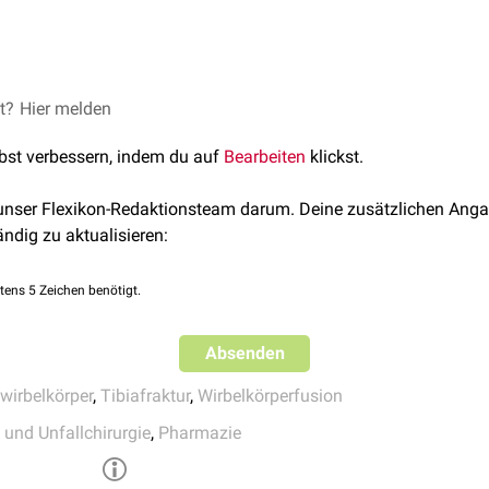
ermin alfa ist nur durch entsprechend qualifiziertes Personal 
Rahmen einer Lendenwirbelkörperfusion)
eimittels können beeinträchtigt werden, wenn die vom Hersteller
on
ung und die Art der Anwendung nicht befolgt werden. Es gilt in 
htung (im Rahmen einer Lendenwirbelkörperfusion}
et?
Europäische Arzneimittel-Agentur
Hier melden
achten.
lbst verbessern, indem du auf
Bearbeiten
klickst.
ption
 unser Flexikon-Redaktionsteam darum. Deine zusätzlichen Anga
ändig zu aktualisieren:
tens 5 Zeichen benötigt.
Absenden
wirbelkörper
,
Tibiafraktur
,
Wirbelkörperfusion
 und Unfallchirurgie
,
Pharmazie