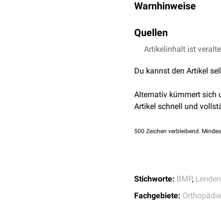
Warnhinweise
Standardtherapie.
Lokalinfektionen
Die Verwendung von Dibot
Radikulopathien
(im 
Quellen
und Wirksamkeit des Arzn
heterotope
Ossifikati
Anweisungen zur Zubereit
Wanderung der Vorric
Artikelinhalt ist veralt
Fachinformation der 
Herstellerangaben zu be
lokale
Ödeme
Du kannst den Artikel se
Osteolyse
erhöhte
Knochenresor
Alternativ kümmert sich
Artikel schnell und vollst
500
Zeichen verbleibend. Mindes
Stichworte:
BMP
,
Lenden
Fachgebiete:
Orthopädie