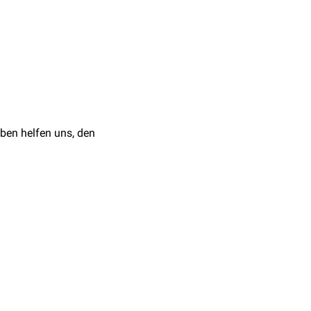
vorzunehmen. Sicherheit
 definierten
jedem Fall die
ben helfen uns, den