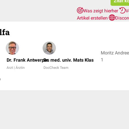
Zitat k
Was zeigt hierher
V
Artikel erstellen
Discor
lfa
Moritz Andrees
1
Dr. Frank Antwerpes
Dr. med. univ. Mats Klas
Arzt | Ärztin
DocCheck Team
®