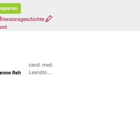
kopieren
Versionsgeschichte
ord
cand. med.
Leandro
bienne Reh
Solano
Bauer, Dr.
Frank
Antwerpes
+ 2