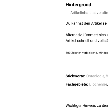
Hintergrund
Osteoinduktive
Artikelinhalt ist veralt
Signalmo
Du kannst den Artikel se
Alternativ kümmert sich
Artikel schnell und vollst
500
Zeichen verbleibend. Mindes
Stichworte:
Osteologie
,
W
Fachgebiete:
Biochemie
Wichtiger Hinweis zu die