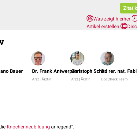
Zitat 
Was zeigt hierher
Artikel erstellen
Disc
v
lano Bauer
Dr. Frank Antwerpes
Christoph Schad
Dr. rer. nat. Fa
Arzt | Ärztin
Arzt | Ärztin
DocCheck Team
die
Knochenneubildung
anregend".