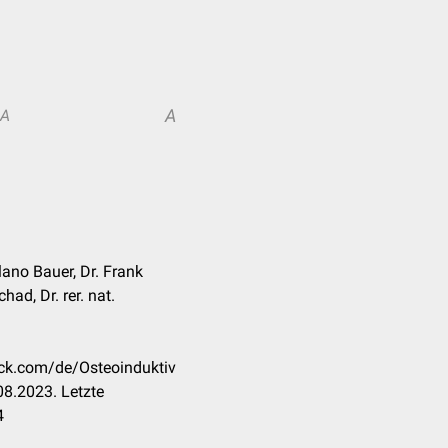
A
A
ano Bauer, Dr. Frank
ad, Dr. rer. nat.
eck.com/de/Osteoinduktiv
8.2023. Letzte
4