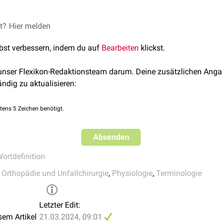
et?
leküle
Hier melden
sind z.B. die
knochenmorphogenetischen Proteine
(BMPs
lbst verbessern, indem du auf
Bearbeiten
klickst.
 unser Flexikon-Redaktionsteam darum. Deine zusätzlichen Anga
ändig zu aktualisieren:
tens 5 Zeichen benötigt.
Absenden
ortdefinition
,
Orthopädie und Unfallchirurgie
,
Physiologie
,
Terminologie
Letzter Edit:
sem Artikel
21.03.2024, 09:01