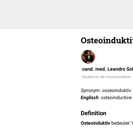
Osteoindukti
cand. med. Leandro So
Student/in der Humanmedizin
Synonym: osseoinduktiv
Englisch
: osteoinductive
Definition
Osteoinduktiv
bedeutet "