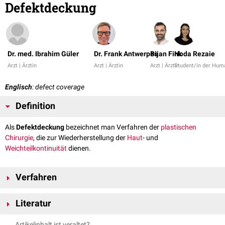
Defektdeckung
Dr. med. Ibrahim Güler
Dr. Frank Antwerpes
Bijan Fink
Hoda Rezaie
Arzt | Ärztin
Arzt | Ärztin
Arzt | Ärztin
Student/in der Hum
Englisch
: defect coverage
Definition
Als
Defektdeckung
bezeichnet man Verfahren der
plastischen
Chirurgie
, die zur Wiederherstellung der
Haut
- und
Weichteilkontinuität
dienen.
Verfahren
Man unterscheidet bei den Techniken der Defektdeckung zwischen der
Literatur
freien Hauttransplantation und plastischen Verfahren mit einem
Gefäßstiel.
Hoffmann, Altmeyer: Ästhetische und plastische Operationen in der
Artikelinhalt ist veraltet?