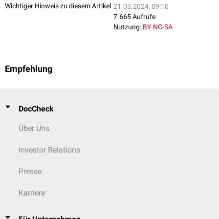
Z-Plastik
Wichtiger Hinweis zu diesem Artikel
21.03.2024, 09:10
Verschiebelappen
7.665 Aufrufe
Rotationslappen
Nutzung:
BY-NC-SA
Transpositionslappen
Lappenplastik
VY-Lappen
Empfehlung
DocCheck
Über Uns
Investor Relations
Presse
Karriere