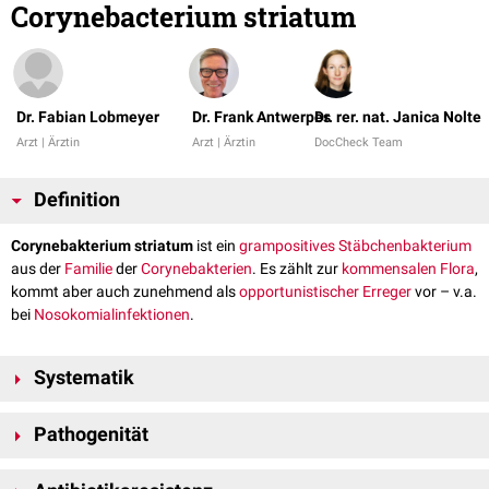
Corynebacterium striatum
Dr. Fabian Lobmeyer
Dr. Frank Antwerpes
Dr. rer. nat. Janica Nolte
Arzt | Ärztin
Arzt | Ärztin
DocCheck Team
Definition
Corynebakterium striatum
ist ein
grampositives
Stäbchenbakterium
aus der
Familie
der
Corynebakterien
. Es zählt zur
kommensalen Flora
,
kommt aber auch zunehmend als
opportunistischer Erreger
vor – v.a.
bei
Nosokomialinfektionen
.
Systematik
Domäne
:
Bacteria
Pathogenität
Ordnung
:
Actinomycetales
Familie
:
Corynebacteriaceae
Opportunistische Infektionen betreffen vor allem Patienten mit
Gattung
: Corynebacterium