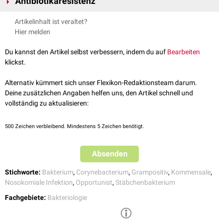
Antibiotikaresistenz
chronischen
Lungenerkrankungen
und einer
Immundefizienz
. Aber auch
Spezies
: Corynebacterium striatum
Infektionen bei
immunkompetenten
Wirten kommen vor. Zu den
Corynebacterium-striatum-Stämme sind häufig
multiresistent
. Es wurde
Artikelinhalt ist veraltet?
möglichen Erkrankungen, die durch die Infektion ausgelöst werden
Resistenzen
gegen
Penicillin
,
Ciprofloxacin
,
Erythromycin
,
Clindamycin
Hier melden
zählen u.a.:
und
Tetrazykline
nachgewiesen.
Endokarditis
Du kannst den Artikel selbst verbessern, indem du auf
Bearbeiten
Meningitis
klickst.
nekrotisierende Fasziitis
septische Arthritis
Alternativ kümmert sich unser Flexikon-Redaktionsteam darum.
Osteomyelitis
Deine zusätzlichen Angaben helfen uns, den Artikel schnell und
vollständig zu aktualisieren:
500
Zeichen verbleibend. Mindestens 5 Zeichen benötigt.
Absenden
Stichworte:
Bakterium
,
Corynebacterium
,
Grampositiv
,
Kommensale
,
Nosokomiale Infektion
,
Opportunist
,
Stäbchenbakterium
Fachgebiete:
Bakteriologie