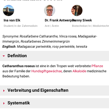
Ina van Elk
Dr. Frank Antwerpes
Danny Siwek
Student/in der Zahnmedizin
Arzt | Ärztin
Biotechniker/in | Medizintechn
Synonyme: Rosafarbene Catharanthe, Vinca rosea, Madagaskar-
Immergrün, Rosafarbenes Zimmerimmergrün
Englisch
: Madagascar periwinkle, rosy periwinkle, teresita
Definition
Catharanthus roseus
ist eine in den Tropen weit verbreitete
Pflanze
aus der Familie der
Hundsgiftgewächse
, deren
Alkaloide
medizinische
Bedeutung haben.
Verbreitung und Eigenschaften
Die Rosafarbene Catharanthe ist in den Tropen und Subtropen weit
Systematik
verbreitet, kommt aber ursprünglich aus Madagaskar. Es handelt sich
um einen immergrünen Halbstrauch, der bis zu einem Meter hoch