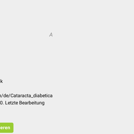
A
nk
m/de/Cataracta_diabetica
. Letzte Bearbeitung
ieren