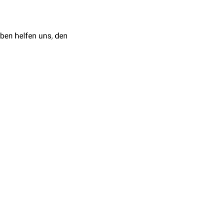
n Glucose in die
razellulären
ben helfen uns, den
und
Natriumionen
sowie
der
Natrium-Kalium-
 die schließlich in einer