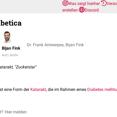
Was zeigt hierher
Versi
erstellen
Discord
abetica
Dr. Frank Antwerpes, Bijan Fink
Bijan Fink
Arzt | Ärztin
tarakt, "Zuckerstar"
st eine Form der
Katarakt
, die im Rahmen eines
Diabetes mellit
st eine Folge des gestörten
et?
Hier melden
Blutzuckerspiegels
. Die
Hyperglykäm