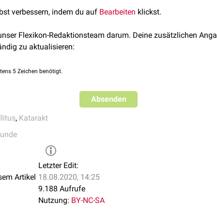
m
Kammerwasser
und führt so zu einer gesteigerten Aufnahme vo
lbst verbessern, indem du auf
Bearbeiten
klickst.
ie Glucose über den
Polyol-Weg
verstoffwechselt, was zu einer
int
führt.
 unser Flexikon-Redaktionsteam darum. Deine zusätzlichen Anga
ischen Druck
in der Zelle und löst einen Einstrom von Wasser 
ändig zu aktualisieren:
s. Diese
Elektrolytverschiebung
beruht auf einer
Glykosylierung
tens 5 Zeichen benötigt.
lation
löst eine Quellung und
Degeneration
der Linsenfasern aus,
ng endet.
Absenden
litus
,
Katarakt
kunde
Letzter Edit:
sem Artikel
18.08.2020, 14:25
9.188 Aufrufe
Nutzung:
BY-NC-SA