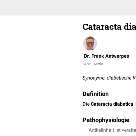
Cataracta di
Dr. Frank Antwerpes
Arzt | Ärztin
Synonyme: diabetische Ka
Definition
Die
Cataracta diabetica
i
Pathophysiologie
Die Cataracta diabetica i
Artikelinhalt ist veralt