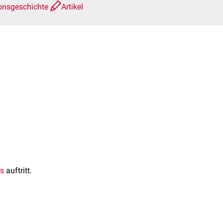
onsgeschichte
Artikel
us
auftritt.
ie
erhöht die