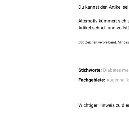
Glucosekonzentration
i
Du kannst den Artikel se
Augenlinse
. Dort wird d
Akkumulation von
Sorbit
Alternativ kümmert sich
Sorbit steigert den
osmot
Artikel schnell und vollst
einen
Kaliumausstrom
au
ATPase
.
500
Zeichen verbleibend. Mindes
Der Verlust der
Osmoregu
irreversiblen Linsentrübu
Stichworte:
Diabetes mel
Fachgebiete:
Augenheil
Wichtiger Hinweis zu die