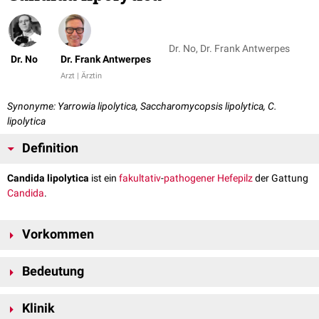
Dr. No, Dr. Frank Antwerpes
Dr. No
Dr. Frank Antwerpes
Arzt | Ärztin
Synonyme: Yarrowia lipolytica, Saccharomycopsis lipolytica, C.
lipolytica
Definition
Candida lipolytica
ist ein
fakultativ
-
pathogener
Hefepilz
der Gattung
Candida
.
Vorkommen
Candida lipolytica findet sich in Weizen,
Fett
, zuckerhaltigen Getränken
Bedeutung
und im Erdboden. Als
zoonotischer
Keim ist er auch bei Tieren
nachweisbar.
Die Hefe wird in der industriellen
Fermentation
, z.B. zur Produktion von
Klinik
Proteasen
,
Lipasen
oder als Lieferant von
Proteinen
verwendet.