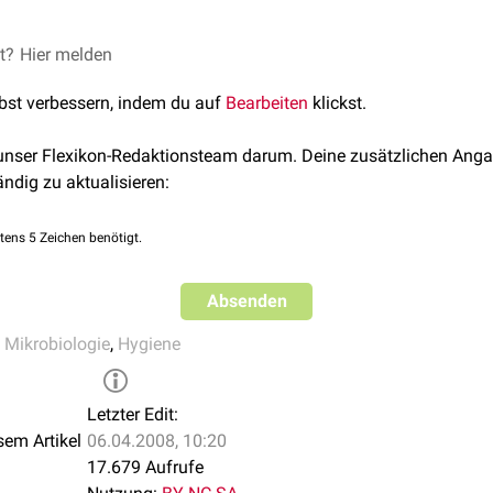
nde Gruppen von Hospitalismuserregern:
et?
Hier melden
e direkt oder indirekt nur vom Menschen übertragen werden
lbst verbessern, indem du auf
Bearbeiten
klickst.
der Luftkeime
rreger mit speziellem Infektionsmodus
 unser Flexikon-Redaktionsteam darum. Deine zusätzlichen Anga
muserreger ist
Staphylococcus aureus
.
ändig zu aktualisieren:
tens 5 Zeichen benötigt.
Absenden
 Mikrobiologie
,
Hygiene
Letzter Edit:
sem Artikel
06.04.2008, 10:20
17.679 Aufrufe