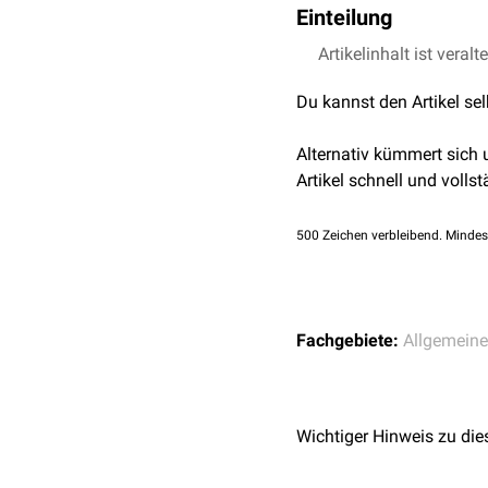
Einteilung
Man unterscheidet folge
Artikelinhalt ist veralt
Gruppe 1: Erreger, di
Du kannst den Artikel se
Gruppe 2: Trocken- o
Gruppe 3: Außenwelte
Alternativ kümmert sich
Ein typischer Hospitalis
Artikel schnell und vollst
500
Zeichen verbleibend. Mindes
Fachgebiete:
Allgemeine
Wichtiger Hinweis zu die