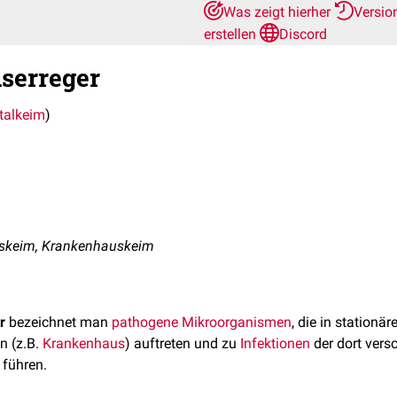
Was zeigt hierher
Versio
erstellen
Discord
serreger
talkeim
)
skeim, Krankenhauskeim
r
bezeichnet man
pathogene
Mikroorganismen
, die in stationä
n (z.B.
Krankenhaus
) auftreten und zu
Infektionen
der dort vers
 führen.