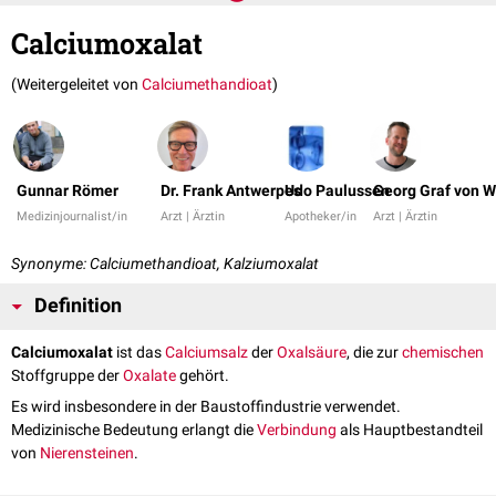
Calciumoxalat
(Weitergeleitet von
Calciumethandioat
)
Gunnar Römer
Dr. Frank Antwerpes
Udo Paulussen
Georg Graf von 
Medizinjournalist/in
Arzt | Ärztin
Apotheker/in
Arzt | Ärztin
Synonyme: Calciumethandioat, Kalziumoxalat
Definition
Calciumoxalat
ist das
Calciumsalz
der
Oxalsäure
, die zur
chemischen
Stoffgruppe der
Oxalate
gehört.
Es wird insbesondere in der Baustoffindustrie verwendet.
Medizinische Bedeutung erlangt die
Verbindung
als Hauptbestandteil
von
Nierensteinen
.