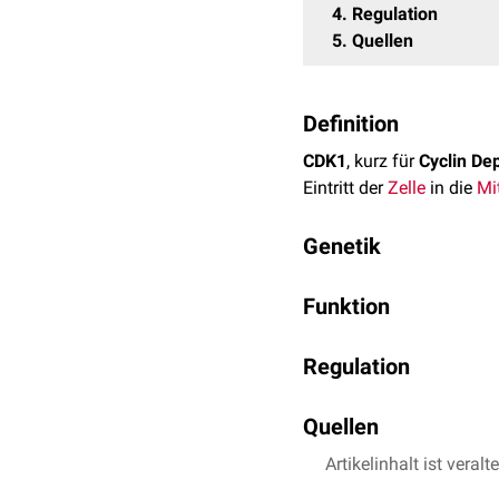
4
Regulation
5
Quellen
Definition
CDK1
, kurz für
Cyclin De
Eintritt der
Zelle
in die
Mi
Genetik
CDK1 wird durch das gl
Funktion
10q21.2. Es besteht aus
In der
G2-Phase
bildet 
Regulation
bezeichnet wird. Dieser Ko
Komplex zur Veränderung 
Das
Expressionslevel
von
Phosphorylierung
Quellen
der
La
nahezu konstant. Die Regu
Phase produziert wird u
Artikelinhalt ist veralt
Lindqvist A, Rodrígu
mitotic entry network.
Zusätzlich wird der Cyc