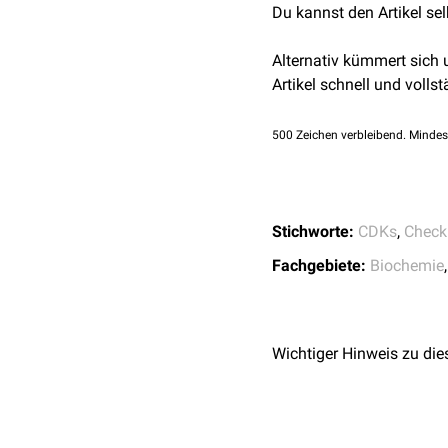
Du kannst den Artikel se
Wee1
und
Myt1
übertrag
keinerlei
DNA-Schäden
vo
Alternativ kümmert sich
Transkription von Wee1 u
Artikel schnell und vollst
500
Zeichen verbleibend. Mindes
Stichworte:
CDKs
,
Check
Fachgebiete:
Biochemie
Wichtiger Hinweis zu die