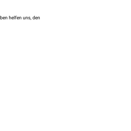
fernt werden, wenn
1/Cdc25C-Balance. Die
ben helfen uns, den