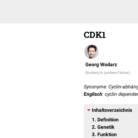
CDK1
Georg Wodarz
Student/in (andere Fächer)
Synonyme: Cyclin-abhäng
Englisch
: cyclin dependen
Inhaltsverzeichnis
1
Definition
2
Genetik
3
Funktion