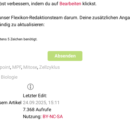
lbst verbessern, indem du auf
Bearbeiten
klickst.
en werden. Diese können nur durch die
Cdc25C-Phosphatase
ent
rliegen. Die Aktivität von CDK1 ist daher ein Resultat der Wee
 unser Flexikon-Redaktionsteam darum. Deine zusätzlichen Anga
nd CDC25C wird direkt durch CDK1 reguliert.
ändig zu aktualisieren:
tens 5 Zeichen benötigt.
Absenden
point
,
MPF
,
Mitose
,
Zellzyklus
,
Biologie
Letzter Edit:
sem Artikel
24.09.2025, 15:11
7.368 Aufrufe
Nutzung:
BY-NC-SA