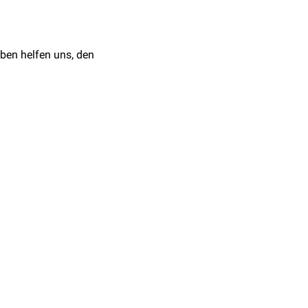
Dev Biol, 2022
rigenese
, der
ben helfen uns, den
.B.
Magen-
,
Lungen-
,