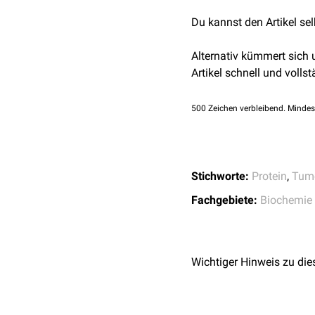
Zheng et al.,
The role
Nebenschilddrüsenk
Du kannst den Artikel se
Familiär isolierter H
Herunterreguliertes Par
Alternativ kümmert sich
Tumorprogression
und de
Artikel schnell und vollst
Darm-
und
Eierstockkreb
500
Zeichen verbleibend. Mindes
Stichworte:
Protein
,
Tum
Fachgebiete:
Biochemie
Wichtiger Hinweis zu die