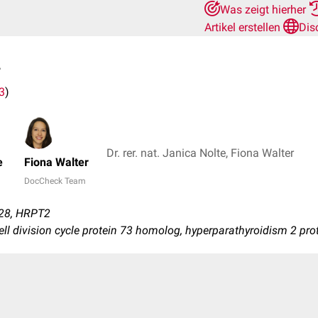
Was zeigt hierher
Artikel erstellen
Dis
n
3
)
Dr. rer. nat. Janica Nolte, Fiona Walter
e
Fiona Walter
DocCheck Team
28, HRPT2
cell division cycle protein 73 homolog, hyperparathyroidism 2 pro