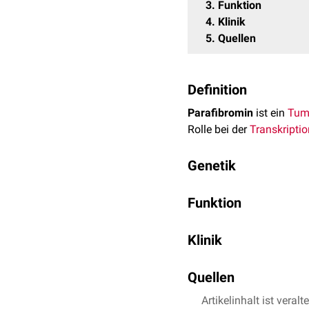
3
Funktion
4
Klinik
5
Quellen
Definition
Parafibromin
ist ein
Tum
Rolle bei der
Transkriptio
Genetik
Parafibromin wird durch
Funktion
Neben der Regulation der
Klinik
mit verschiedenen
Histo
Proteine
im
Zytosol
und t
Mutationen
im CDC73-Gen
Quellen
Syndrome
zusammengefa
Artikelinhalt ist veralt
uniprot.org - CDC73
Hyperparathyreoidis