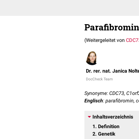
Parafibromi
(Weitergeleitet von
CDC7
Dr. rer. nat. Janica Nolt
DocCheck Team
Synonyme: CDC73, C1orf
Englisch
: parafibromin, 
Inhaltsverzeichnis
1
Definition
2
Genetik