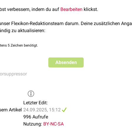
s of the tumor suppressor parafibromin in cancer
, Front Cell 
arzinom
lbst verbessern, indem du auf
Bearbeiten
klickst.
yperparathyreoidismus
(FIHP)
afibromin steht weiterhin in engem Zusammenhang mit der
Tumo
 unser Flexikon-Redaktionsteam darum. Deine zusätzlichen Anga
r schlechten
Prognose
bei verschiedenen Krebserkrankungen (z
ändig zu aktualisieren:
s
).
tens 5 Zeichen benötigt.
Absenden
orsuppressor
Letzter Edit:
sem Artikel
24.09.2025, 15:12
996 Aufrufe
Nutzung:
BY-NC-SA