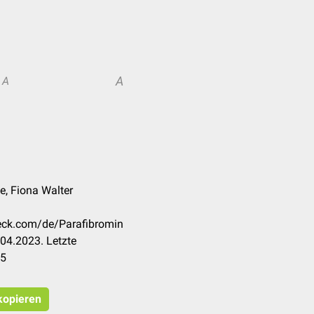
A
A
te, Fiona Walter
heck.com/de/Parafibromin
04.2023. Letzte
25
 kopieren