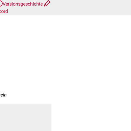
Versionsgeschichte
cord
tein