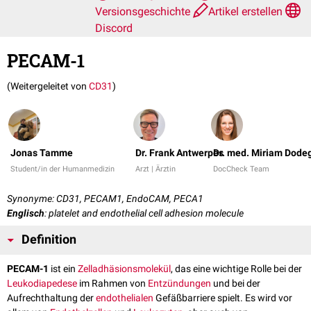
Versionsgeschichte
Artikel erstellen
Discord
PECAM-1
(Weitergeleitet von
CD31
)
Jonas Tamme
Dr. Frank Antwerpes
Dr. med. Miriam Dode
Student/in der Humanmedizin
Arzt | Ärztin
DocCheck Team
Synonyme: CD31, PECAM1, EndoCAM, PECA1
Englisch
: platelet and endothelial cell adhesion molecule
Definition
PECAM-1
ist ein
Zelladhäsionsmolekül
, das eine wichtige Rolle bei der
Leukodiapedese
im Rahmen von
Entzündungen
und bei der
Aufrechthaltung der
endothelialen
Gefäßbarriere spielt. Es wird vor