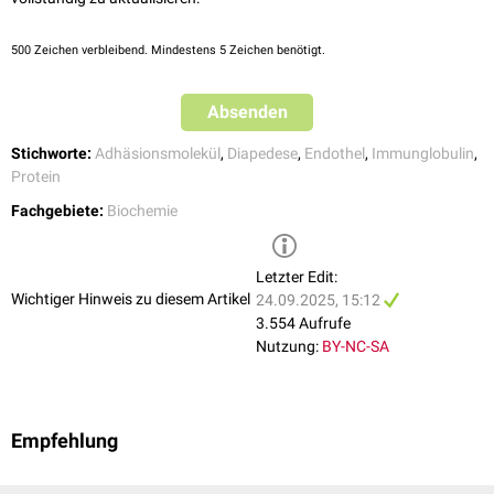
Proinflammatorische Funktionen
Leukozytenaktivierung
500
Zeichen verbleibend. Mindestens 5 Zeichen benötigt.
Leukodiapedese
Angiogenese
Absenden
Stichworte:
Adhäsionsmolekül
,
Diapedese
,
Endothel
,
Immunglobulin
,
Protein
Fachgebiete:
Biochemie
Letzter Edit:
Wichtiger Hinweis zu diesem Artikel
24.09.2025, 15:12
3.554 Aufrufe
Nutzung:
BY-NC-SA
Empfehlung