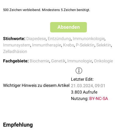
500
Zeichen verbleibend. Mindestens 5 Zeichen benötigt.
Absenden
Stichworte:
Diapedese
,
Entzündung
,
Immunonkologie
,
Immunsystem
,
Immuntherapie
,
Krebs
,
P-Selektin
,
Selektin
,
Zelladhäsion
Fachgebiete:
Biochemie
,
Genetik
,
Immunologie
,
Onkologie
Letzter Edit:
Wichtiger Hinweis zu diesem Artikel
21.03.2024, 09:01
3.803 Aufrufe
Nutzung:
BY-NC-SA
Empfehlung