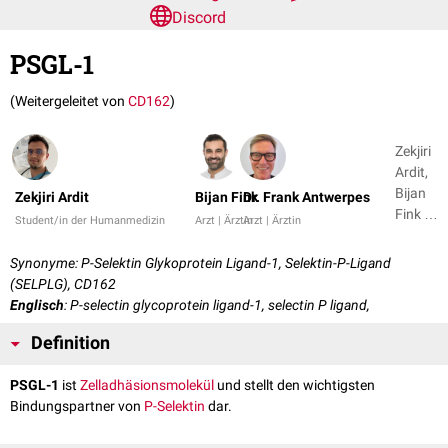
Discord
PSGL-1
(Weitergeleitet von
CD162
)
Zekjiri
Ardit,
Bijan
Zekjiri Ardit
Bijan Fink
Dr. Frank Antwerpes
Fink +
Student/in der Humanmedizin
Arzt | Ärztin
Arzt | Ärztin
1
Synonyme: P-Selektin Glykoprotein Ligand-1, Selektin-P-Ligand
(SELPLG), CD162
Englisch
: P-selectin glycoprotein ligand-1, selectin P ligand,
Definition
PSGL-1
ist
Zelladhäsionsmolekül
und stellt den wichtigsten
Bindungspartner von
P-Selektin
dar.