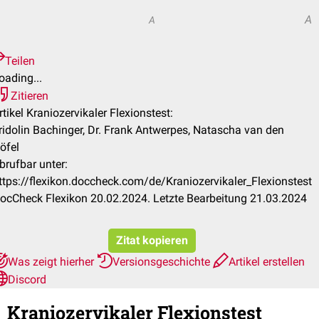
A
A
Teilen
oading...
Zitieren
rtikel Kraniozervikaler Flexionstest:
ridolin Bachinger, Dr. Frank Antwerpes, Natascha van den
öfel
brufbar unter:
ttps://flexikon.doccheck.com/de/Kraniozervikaler_Flexionstest
ocCheck Flexikon 20.02.2024. Letzte Bearbeitung 21.03.2024
Zitat kopieren
Was zeigt hierher
Versionsgeschichte
Artikel erstellen
Discord
Kraniozervikaler Flexionstest