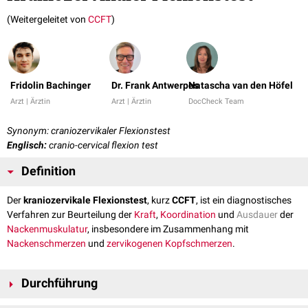
(Weitergeleitet von
CCFT
)
Fridolin Bachinger
Dr. Frank Antwerpes
Natascha van den Höfel
Arzt | Ärztin
Arzt | Ärztin
DocCheck Team
Synonym: craniozervikaler Flexionstest
Englisch:
cranio-cervical flexion test
Definition
Der
kraniozervikale Flexionstest
, kurz
CCFT
, ist ein diagnostisches
Verfahren zur Beurteilung der
Kraft
,
Koordination
und
Ausdauer
der
Nackenmuskulatur
, insbesondere im Zusammenhang mit
Nackenschmerzen
und
zervikogenen Kopfschmerzen
.
Durchführung
Der
Patient
befindet sich in
Rückenlage
mit
neutral
positioniertem
Kopf
.