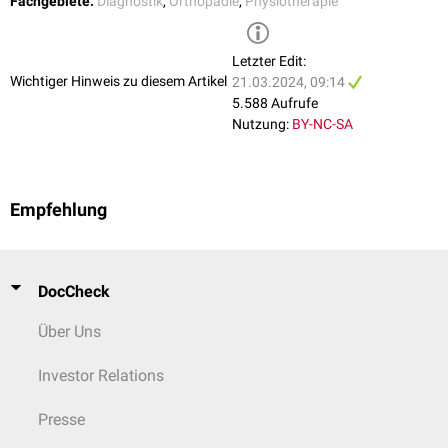
Fachgebiete:
Diagnostik
,
Orthopädie
,
Physiotherapie
Stufe durchzuführen, ermöglicht den Fortschritt zur nächsten Stufe.
Geachtet wird auf
Kompensationsstrategien
, Ruckeln während der
Haltephase oder einen Druckabfall, was auf Schwäche oder
Letzter Edit:
Ermüdung hindeuten kann. Dokumentiert wird der Druck, der ohne
Wichtiger Hinweis zu diesem Artikel
21.03.2024, 09:14
merkliche Aktivität oberflächlicher
Muskeln
oder anderer
5.588 Aufrufe
kompensatorischer Strategien wiederholt für 10 Sekunden gehalten
Nutzung:
BY-NC-SA
werden kann.
Empfehlung
DocCheck
Über Uns
Investor Relations
Presse