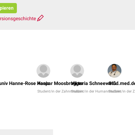
opieren
rsionsgeschichte
univ Hanne-Rose Honis
Kaspar Moosbrugger
Viktoria Schneeweiß
Stud.med.de
Student/in der Zahnmedizin
Student/in der Humanmedizin
Student/in der 