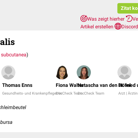
Zitat k
Was zeigt hierher
Ve
Artikel erstellen
Discord
alis
 subcutanea
)
Thomas Enns
Fiona Walter
Natascha van den Höfel
Dr. med 
Gesundheits- und Krankenpfleger/in
DocCheck Team
DocCheck Team
Arzt | Ärztin
chleimbeutel
, bursa