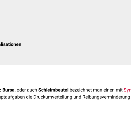
lisationen
rz
Bursa
, oder auch
Schleimbeutel
bezeichnet man einen mit
Syn
ptaufgaben die Druckumverteilung und Reibungsverminderung 
den angeborene, konstante Bursen als "Schleimbeutel", später
 "Gleitbeutel" bezeichnet. Darüber hinaus wird von einigen Autor