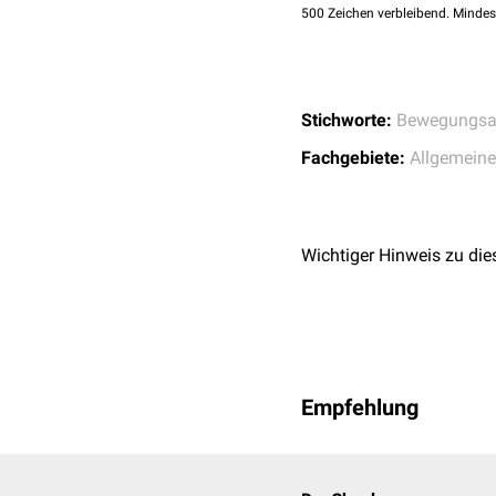
Bursa subtendinea musc
500
Zeichen verbleibend. Mindes
Bursa subtendinea mu
Bursa subtendinea mu
Bursa tendinis calcan
Bursa trochanterica
Stichworte:
Bewegungsa
Fachgebiete:
Allgemein
Wichtiger Hinweis zu die
Empfehlung