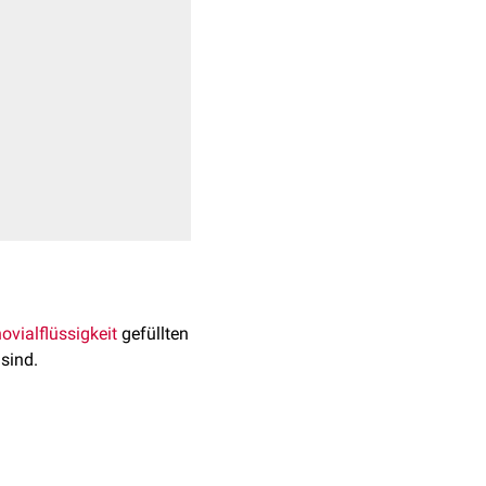
ovialflüssigkeit
gefüllten
sind.
 erworbene,
en eine weitere