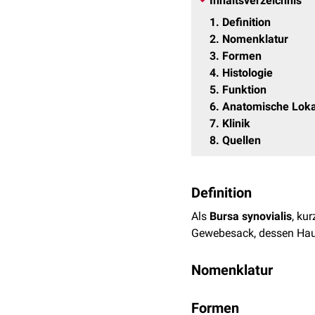
Inhaltsverzeichnis
1
Definition
2
Nomenklatur
3
Formen
4
Histologie
5
Funktion
6
Anatomische Loka
7
Klinik
8
Quellen
Definition
Als
Bursa synovialis
, ku
Gewebesack, dessen Hau
Nomenklatur
Von manchen Autoren wer
Formen
akzessorische
Bursen als