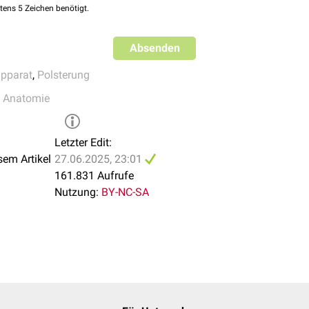
uli tricipitis brachii
tens 5 Zeichen benötigt.
sculi gastrocnemii medialis
sculi gastrocnemii lateralis
Absenden
ei
pparat
,
Polsterung
e Anatomie
Letzter Edit:
sem Artikel
27.06.2025, 23:01
161.831 Aufrufe
Nutzung:
BY-NC-SA