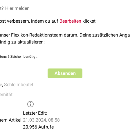
ei liegt zwischen der Achillessehne, die zum Ansatz hin wieder b
et?
Hier melden
uber calcanei
. Sie kann sich chronisch entzünden und verursach
lbst verbessern, indem du auf
Bearbeiten
klickst.
 des
Calcaneus
- fälschlicherweise wird dann oft ein
Fersenspor
ndeten Bursa tendinis calcanei hilft nur eine operative Entfernu
 unser Flexikon-Redaktionsteam darum. Deine zusätzlichen Anga
ändig zu aktualisieren:
tens 5 Zeichen benötigt.
Absenden
e
,
Schleimbeutel
remität
Letzter Edit:
sem Artikel
21.03.2024, 08:58
20.956 Aufrufe