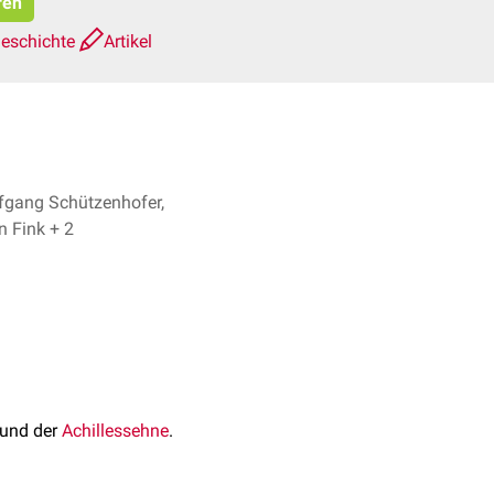
ren
geschichte
Artikel
fgang Schützenhofer,
Bijan Fink + 2
 und der
Achillessehne
.