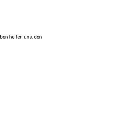
reiter wird, und der
t dann starke
n
diagnostiziert.
ng derselben.
ben helfen uns, den