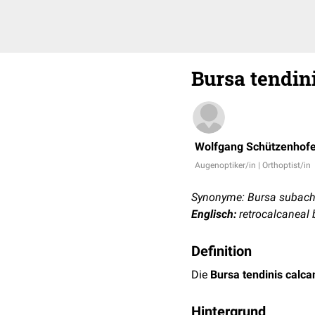
Bursa tendin
Wolfgang Schützenhofe
Augenoptiker/in | Orthoptist/in
Synonyme: Bursa subachi
Englisch:
retrocalcaneal 
Definition
Die
Bursa tendinis calca
Hintergrund