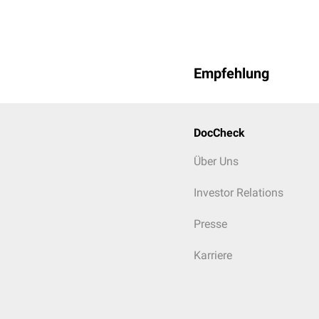
Empfehlung
DocCheck
Über Uns
Investor Relations
Presse
Karriere