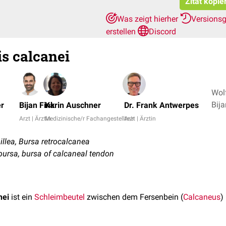
Zitat kopie
Was zeigt hierher
Versions
erstellen
Discord
is calcanei
Wol
r
Bijan Fink
Karin Auschner
Dr. Frank Antwerpes
Arzt | Ärztin
Medizinische/r Fachangestellte/r
Arzt | Ärztin
llea, Bursa retrocalcanea
bursa, bursa of calcaneal tendon
nei
ist ein
Schleimbeutel
zwischen dem Fersenbein (
Calcaneus
)